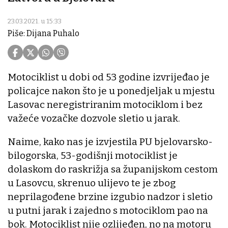
23.03.2021. u 15:33
Piše: Dijana Puhalo
Motociklist u dobi od 53 godine izvrijeđao je
policajce nakon što je u ponedjeljak u mjestu
Lasovac neregistriranim motociklom i bez
važeće vozačke dozvole sletio u jarak.
Naime, kako nas je izvjestila PU bjelovarsko-
bilogorska, 53-godišnji motociklist je
dolaskom do raskrižja sa županijskom cestom
u Lasovcu, skrenuo ulijevo te je zbog
neprilagođene brzine izgubio nadzor i sletio
u putni jarak i zajedno s motociklom pao na
bok. Motociklist nije ozlijeđen, no na motoru