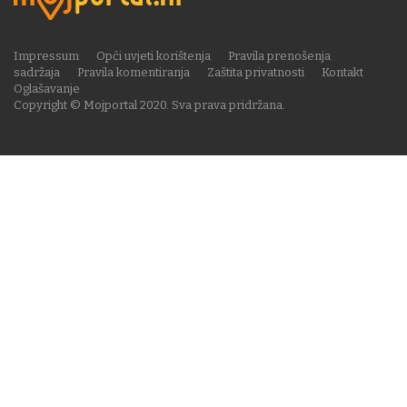
Impressum
Opći uvjeti korištenja
Pravila prenošenja
sadržaja
Pravila komentiranja
Zaštita privatnosti
Kontakt
Oglašavanje
Copyright © Mojportal 2020. Sva prava pridržana.