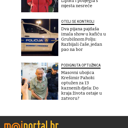
Lipiku i pobjegla s
mjesta nesreće
OTELI SE KONTROLI
Dva pijana pajdaša
imala show u kafiću u
Grubišnom Polju:
Razbijali čaše, jedan
pao na bor
PODIGNUTA OPTUŽNICA
Masovni ubojica
Krešimir Pahoki
optužen za 13
kaznenih djela: Do
kraja života ostaje u
zatvoru?