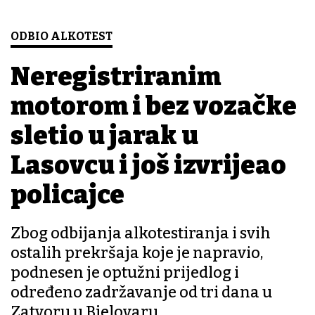
ODBIO ALKOTEST
Neregistriranim
motorom i bez vozačke
sletio u jarak u
Lasovcu i još izvrijeđao
policajce
Zbog odbijanja alkotestiranja i svih
ostalih prekršaja koje je napravio,
podnesen je optužni prijedlog i
određeno zadržavanje od tri dana u
Zatvoru u Bjelovaru