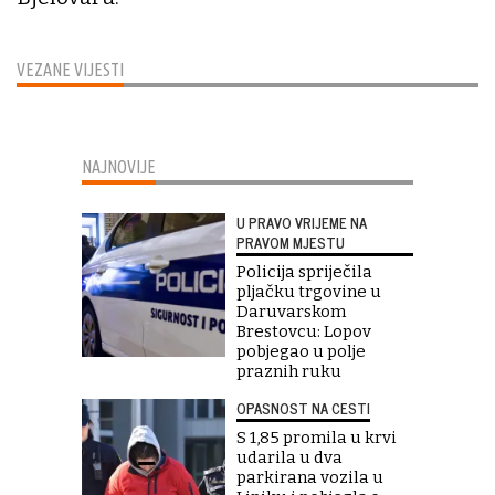
VEZANE VIJESTI
NAJNOVIJE
U PRAVO VRIJEME NA
PRAVOM MJESTU
Policija spriječila
pljačku trgovine u
Daruvarskom
Brestovcu: Lopov
pobjegao u polje
praznih ruku
OPASNOST NA CESTI
S 1,85 promila u krvi
udarila u dva
parkirana vozila u