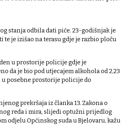
g stanja odbila dati piće. 23-godišnjak je
 te je izišao na terasu gdje je razbio ploču
en u prostorije policije gdje je
no da je bio pod utjecajem alkohola od 2,23
n u posebne prostorije policije do
njenog prekršaja iz članka 13. Zakona o
og reda i mira, slijedi optužni prijedlog
m odjelu Općinskog suda u Bjelovaru, kažu