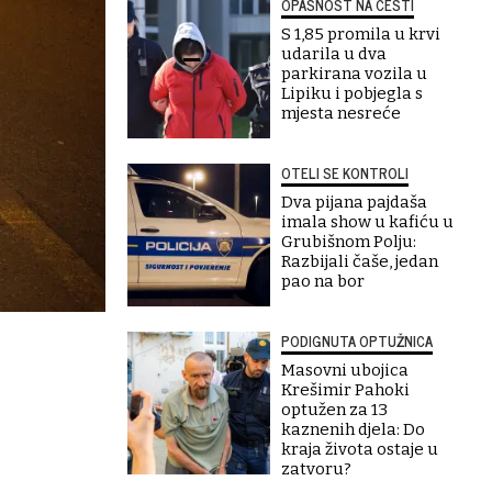
OPASNOST NA CESTI
S 1,85 promila u krvi
udarila u dva
parkirana vozila u
Lipiku i pobjegla s
mjesta nesreće
OTELI SE KONTROLI
Dva pijana pajdaša
imala show u kafiću u
Grubišnom Polju:
Razbijali čaše, jedan
pao na bor
PODIGNUTA OPTUŽNICA
Masovni ubojica
Krešimir Pahoki
optužen za 13
kaznenih djela: Do
kraja života ostaje u
zatvoru?