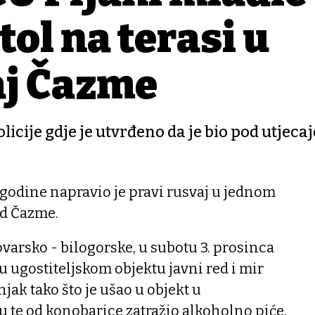
tol na terasi u
j Čazme
licije gdje je utvrđeno da je bio pod utjeca
godine napravio je pravi rusvaj u jednom
ed Čazme.
ovarsko - bilogorske, u subotu 3. prosinca
u ugostiteljskom objektu javni red i mir
jak tako što je ušao u objekt u
 te od konobarice zatražio alkoholno piće.