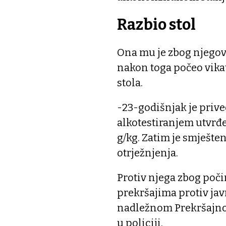
Razbio stol
Ona mu je zbog njegovo
nakon toga počeo vikati
stola.
-23-godišnjak je prived
alkotestiranjem utvrđe
g/kg. Zatim je smješte
otrježnjenja.
Protiv njega zbog poči
prekršajima protiv javn
nadležnom Prekršajno
u policiji.