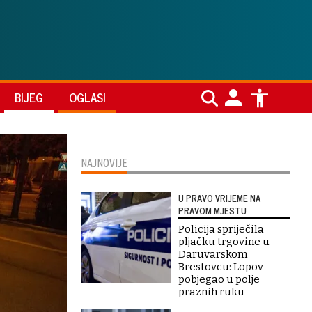
BIJEG
OGLASI
NAJNOVIJE
U PRAVO VRIJEME NA
PRAVOM MJESTU
Policija spriječila
pljačku trgovine u
Daruvarskom
Brestovcu: Lopov
pobjegao u polje
praznih ruku