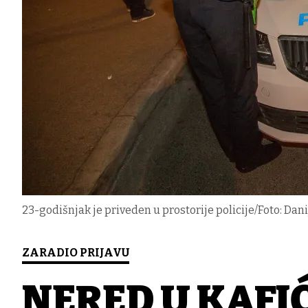
23-godišnjak je priveden u prostorije policije/Foto: Dani
ZARADIO PRIJAVU
NERED U KAFIĆ