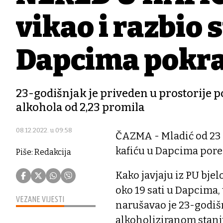
vikao i razbio s
Dapcima pokra
23-godišnjak je priveden u prostorije po
alkohola od 2,23 promila
08.12.2022. u 09:58
ČAZMA - Mladić od 23 
kafiću u Dapcima por
Piše: Redakcija
Kako javjaju iz PU bjel
oko 19 sati u Dapcima, 
VEZANE VIJESTI
narušavao je 23-godišn
alkoholiziranom stanju