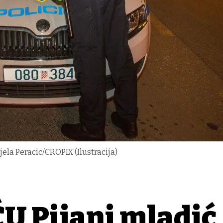
jela Peracic/CROPIX (Ilustracija)
U Pijani mladić