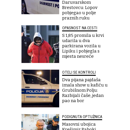
Daruvarskom
Brestovcu: Lopov
pobjegao u polje
praznih ruku
OPASNOST NA CESTI
S 1,85 promila u krvi
udarila u dva
parkirana vozila u
Lipiku i pobjegla s
mjesta nesreće
OTELI SE KONTROLI
Dva pijana pajdaša
imala show u kafiću u
Grubišnom Polju:
Razbijali čaše, jedan
pao na bor
PODIGNUTA OPTUŽNICA
Masovni ubojica
Krešimir Pahoki