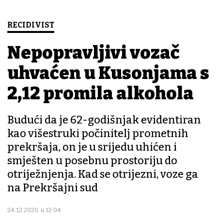
RECIDIVIST
Nepopravljivi vozač
uhvaćen u Kusonjama s
2,12 promila alkohola
Budući da je 62-godišnjak evidentiran
kao višestruki počinitelj prometnih
prekršaja, on je u srijedu uhićen i
smješten u posebnu prostoriju do
otriježnjenja. Kad se otrijezni, voze ga
na Prekršajni sud
24.12.2020. u 12:04