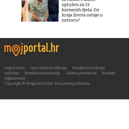
optužen za 13
kaznenih djela: Do
kraja života ostaje u
zatvoru?
Impressum
Opći uvjeti korištenja
Pravila prenošenja
sadržaja
Pravila komentiranja
Zaštita privatnosti
Kontakt
Oglašavanje
Copyright © Mojportal 2020. Sva prava pridržana.