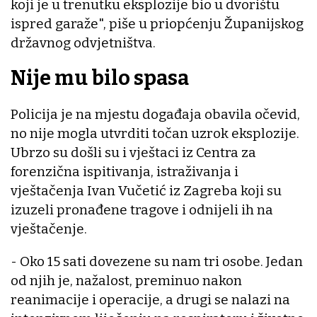
koji je u trenutku eksplozije bio u dvorištu
ispred garaže", piše u priopćenju Županijskog
državnog odvjetništva.
Nije mu bilo spasa
Policija je na mjestu događaja obavila očevid,
no nije mogla utvrditi točan uzrok eksplozije.
Ubrzo su došli su i vještaci iz Centra za
forenzična ispitivanja, istraživanja i
vještačenja Ivan Vučetić iz Zagreba koji su
izuzeli pronađene tragove i odnijeli ih na
vještačenje.
- Oko 15 sati dovezene su nam tri osobe. Jedan
od njih je, nažalost, preminuo nakon
reanimacije i operacije, a drugi se nalazi na