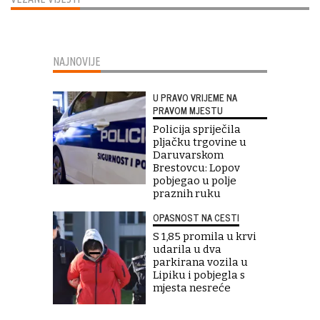
NAJNOVIJE
U PRAVO VRIJEME NA
PRAVOM MJESTU
Policija spriječila
pljačku trgovine u
Daruvarskom
Brestovcu: Lopov
pobjegao u polje
praznih ruku
OPASNOST NA CESTI
S 1,85 promila u krvi
udarila u dva
parkirana vozila u
Lipiku i pobjegla s
mjesta nesreće