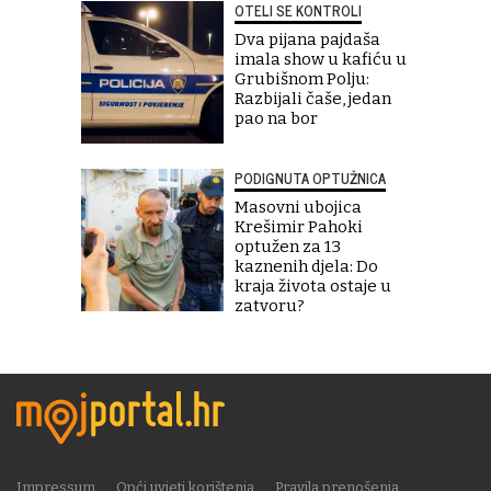
OTELI SE KONTROLI
Dva pijana pajdaša
imala show u kafiću u
Grubišnom Polju:
Razbijali čaše, jedan
pao na bor
PODIGNUTA OPTUŽNICA
Masovni ubojica
Krešimir Pahoki
optužen za 13
kaznenih djela: Do
kraja života ostaje u
zatvoru?
Impressum
Opći uvjeti korištenja
Pravila prenošenja