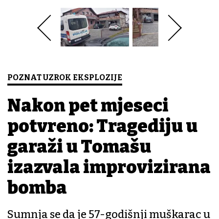
POZNAT UZROK EKSPLOZIJE
Nakon pet mjeseci
potvrđeno: Tragediju u
garaži u Tomašu
izazvala improvizirana
bomba
Sumnja se da je 57-godišnji muškarac u