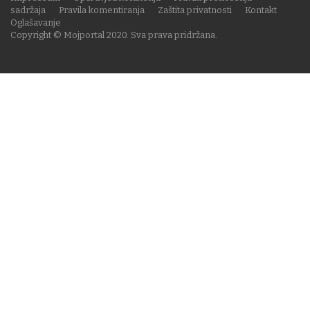
sadržaja
Pravila komentiranja
Zaštita privatnosti
Kontakt
Oglašavanje
Copyright © Mojportal 2020. Sva prava pridržana.