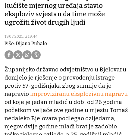
kućište mjernog uređaja stavio
eksploziv svjestan da time može
ugrožiti život drugih ljudi
19.07.2021. u 19:44
Piše: Dijana Puhalo
Županijsko državno odvjetništvo u Bjelovaru
donijelo je rješenje o provođenju istrage
protiv 57-godišnjaka zbog sumnje da je
napravio
improviziranu eksplozivnu napravu
od koje je jedan mladić u dobi od 26 godina
početkom veljače ove godine u mjestu Tomaš
nedaleko Bjelovara podlegao ozljedama,
njegov dvije godine mlađi brat je zadobio
teške tjelesne ozljede, a 25-godišnji mladić