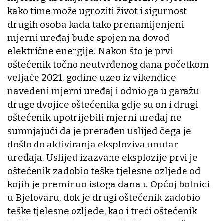
kako time može ugroziti život i sigurnost
drugih osoba kada tako prenamijenjeni
mjerni uređaj bude spojen na dovod
električne energije. Nakon što je prvi
oštećenik točno neutvrđenog dana početkom
veljače 2021. godine uzeo iz vikendice
navedeni mjerni uređaj i odnio ga u garažu
druge dvojice oštećenika gdje su on i drugi
oštećenik upotrijebili mjerni uređaj ne
sumnjajući da je prerađen uslijed čega je
došlo do aktiviranja eksploziva unutar
uređaja. Uslijed izazvane eksplozije prvi je
oštećenik zadobio teške tjelesne ozljede od
kojih je preminuo istoga dana u Općoj bolnici
u Bjelovaru, dok je drugi oštećenik zadobio
teške tjelesne ozljede, kao i treći oštećenik