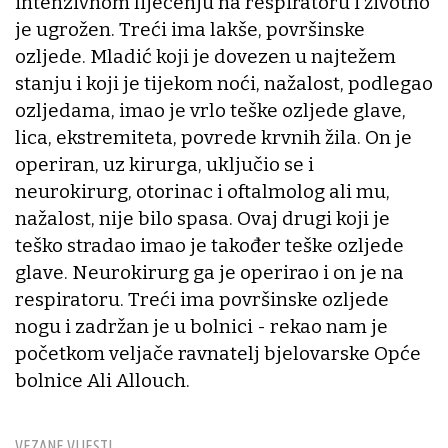
intenzivnom liječenju na respiratoru i životno
je ugrožen. Treći ima lakše, površinske
ozljede. Mladić koji je dovezen u najtežem
stanju i koji je tijekom noći, nažalost, podlegao
ozljedama, imao je vrlo teške ozljede glave,
lica, ekstremiteta, povrede krvnih žila. On je
operiran, uz kirurga, uključio se i
neurokirurg, otorinac i oftalmolog ali mu,
nažalost, nije bilo spasa. Ovaj drugi koji je
teško stradao imao je također teške ozljede
glave. Neurokirurg ga je operirao i on je na
respiratoru. Treći ima površinske ozljede
nogu i zadržan je u bolnici - rekao nam je
početkom veljače ravnatelj bjelovarske Opće
bolnice Ali Allouch.
VEZANE VIJESTI