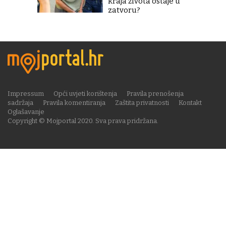
kraja života ostaje u
zatvoru?
Impressum
Opći uvjeti korištenja
Pravila prenošenja
sadržaja
Pravila komentiranja
Zaštita privatnosti
Kontakt
Oglašavanje
Copyright © Mojportal 2020. Sva prava pridržana.