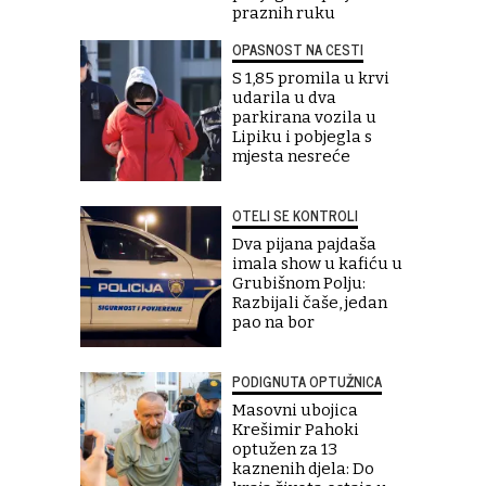
praznih ruku
OPASNOST NA CESTI
S 1,85 promila u krvi
udarila u dva
parkirana vozila u
Lipiku i pobjegla s
mjesta nesreće
OTELI SE KONTROLI
Dva pijana pajdaša
imala show u kafiću u
Grubišnom Polju:
Razbijali čaše, jedan
pao na bor
PODIGNUTA OPTUŽNICA
Masovni ubojica
Krešimir Pahoki
optužen za 13
kaznenih djela: Do