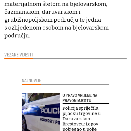
materijalnom štetom na bjelovarskom,
čazmanskom, daruvarskom i
grubišnopoljskom području te jedna
s ozlijeđenom osobom na bjelovarskom
području.
VEZANE VIJESTI
NAJNOVIJE
U PRAVO VRIJEME NA
PRAVOM MJESTU
Policija spriječila
pljačku trgovine u
Daruvarskom
Brestovcu: Lopov
pobjegao u polje