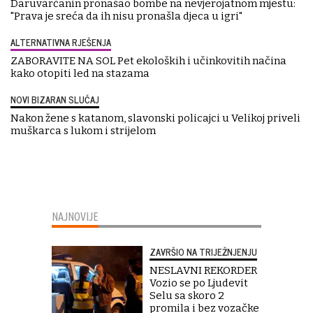
Daruvarčanin pronašao bombe na nevjerojatnom mjestu:
"Prava je sreća da ih nisu pronašla djeca u igri"
ALTERNATIVNA RJEŠENJA
ZABORAVITE NA SOL Pet ekoloških i učinkovitih načina
kako otopiti led na stazama
NOVI BIZARAN SLUČAJ
Nakon žene s katanom, slavonski policajci u Velikoj priveli
muškarca s lukom i strijelom
NAJNOVIJE
ZAVRŠIO NA TRIJEŽNJENJU
NESLAVNI REKORDER
Vozio se po Ljudevit
Selu sa skoro 2
promila i bez vozačke