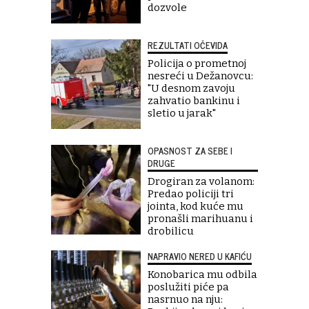
dozvole
REZULTATI OČEVIDA
Policija o prometnoj
nesreći u Dežanovcu:
"U desnom zavoju
zahvatio bankinu i
sletio u jarak"
OPASNOST ZA SEBE I
DRUGE
Drogiran za volanom:
Predao policiji tri
jointa, kod kuće mu
pronašli marihuanu i
drobilicu
NAPRAVIO NERED U KAFIĆU
Konobarica mu odbila
poslužiti piće pa
nasrnuo na nju: