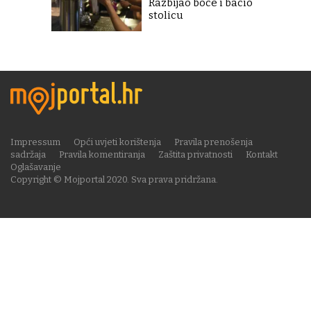
Razbijao boce i bacio
stolicu
Impressum
Opći uvjeti korištenja
Pravila prenošenja
sadržaja
Pravila komentiranja
Zaštita privatnosti
Kontakt
Oglašavanje
Copyright © Mojportal 2020. Sva prava pridržana.