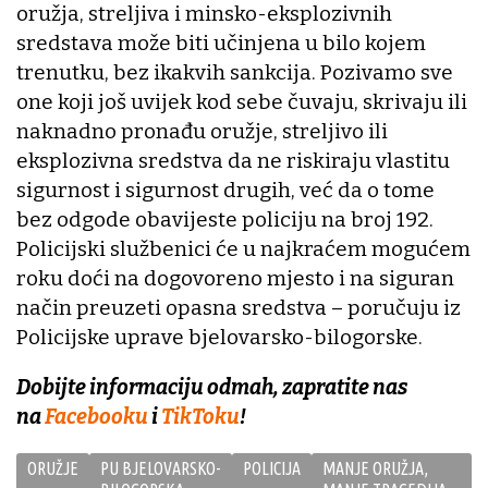
oružja, streljiva i minsko-eksplozivnih
sredstava može biti učinjena u bilo kojem
trenutku, bez ikakvih sankcija. Pozivamo sve
one koji još uvijek kod sebe čuvaju, skrivaju ili
naknadno pronađu oružje, streljivo ili
eksplozivna sredstva da ne riskiraju vlastitu
sigurnost i sigurnost drugih, već da o tome
bez odgode obavijeste policiju na broj 192.
Policijski službenici će u najkraćem mogućem
roku doći na dogovoreno mjesto i na siguran
način preuzeti opasna sredstva – poručuju iz
Policijske uprave bjelovarsko-bilogorske.
Dobijte informaciju odmah, zapratite nas
na
Facebooku
i
TikToku
!
ORUŽJE
PU BJELOVARSKO-
POLICIJA
MANJE ORUŽJA,