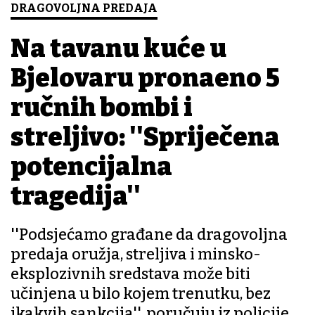
DRAGOVOLJNA PREDAJA
Na tavanu kuće u
Bjelovaru pronađeno 5
ručnih bombi i
streljivo: ''Spriječena
potencijalna
tragedija''
''Podsjećamo građane da dragovoljna
predaja oružja, streljiva i minsko-
eksplozivnih sredstava može biti
učinjena u bilo kojem trenutku, bez
ikakvih sankcija'', poručuju iz policije