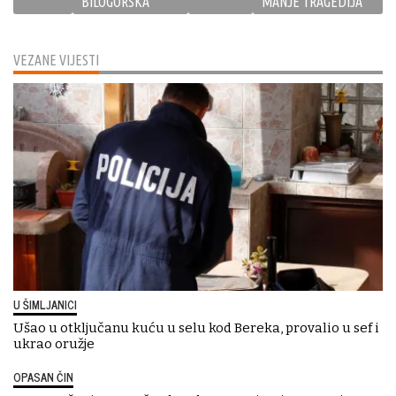
BILOGORSKA
MANJE TRAGEDIJA
VEZANE VIJESTI
U ŠIMLJANICI
Ušao u otključanu kuću u selu kod Bereka, provalio u sef i
ukrao oružje
OPASAN ČIN