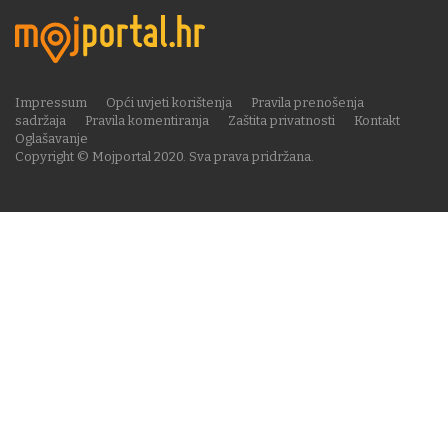
Impressum
Opći uvjeti korištenja
Pravila prenošenja
sadržaja
Pravila komentiranja
Zaštita privatnosti
Kontakt
Oglašavanje
Copyright © Mojportal 2020. Sva prava pridržana.