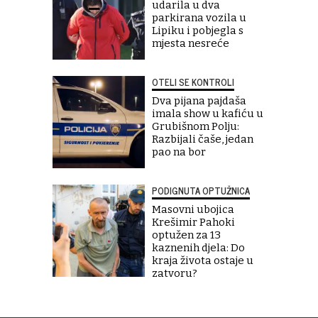
udarila u dva
parkirana vozila u
Lipiku i pobjegla s
mjesta nesreće
OTELI SE KONTROLI
Dva pijana pajdaša
imala show u kafiću u
Grubišnom Polju:
Razbijali čaše, jedan
pao na bor
PODIGNUTA OPTUŽNICA
Masovni ubojica
Krešimir Pahoki
optužen za 13
kaznenih djela: Do
kraja života ostaje u
zatvoru?