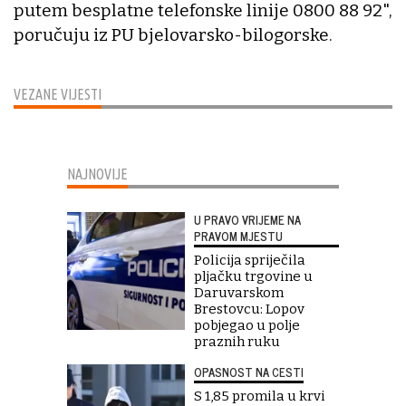
putem besplatne telefonske linije 0800 88 92",
poručuju iz PU bjelovarsko-bilogorske.
VEZANE VIJESTI
NAJNOVIJE
U PRAVO VRIJEME NA
PRAVOM MJESTU
Policija spriječila
pljačku trgovine u
Daruvarskom
Brestovcu: Lopov
pobjegao u polje
praznih ruku
OPASNOST NA CESTI
S 1,85 promila u krvi