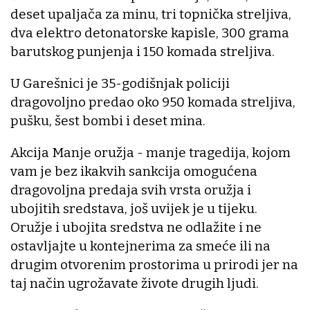
deset upaljača za minu, tri topnička streljiva,
dva elektro detonatorske kapisle, 300 grama
barutskog punjenja i 150 komada streljiva.
U Garešnici je 35-godišnjak policiji
dragovoljno predao oko 950 komada streljiva,
pušku, šest bombi i deset mina.
Akcija Manje oružja - manje tragedija, kojom
vam je bez ikakvih sankcija omogućena
dragovoljna predaja svih vrsta oružja i
ubojitih sredstava, još uvijek je u tijeku.
Oružje i ubojita sredstva ne odlažite i ne
ostavljajte u kontejnerima za smeće ili na
drugim otvorenim prostorima u prirodi jer na
taj način ugrožavate živote drugih ljudi.