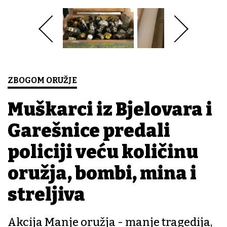
ZBOGOM ORUŽJE
Muškarci iz Bjelovara i
Garešnice predali
policiji veću količinu
oružja, bombi, mina i
streljiva
Akcija Manje oružja - manje tragedija,