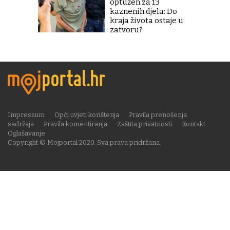
optužen za 13
kaznenih djela: Do
kraja života ostaje u
zatvoru?
Impressum
Opći uvjeti korištenja
Pravila prenošenja
sadržaja
Pravila komentiranja
Zaštita privatnosti
Kontakt
Oglašavanje
Copyright © Mojportal 2020. Sva prava pridržana.