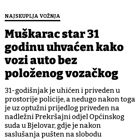
NAJSKUPLJA VOŽNJA
Muškarac star 31
godinu uhvaćen kako
vozi auto bez
položenog vozačkog
31-godišnjak je uhićen i priveden u
prostorije policije, a nedugo nakon toga
je uz optužni prijedlog priveden na
nadležni Prekršajni odjel Općinskog
suda u Bjelovar, gdje je nakon
saslušanja pušten na slobodu