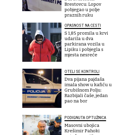
Brestovcu: Lopov
pobjegao u polje
praznih ruku
OPASNOST NA CESTI
S 1,85 promila u krvi
udarila u dva
parkirana vozila u
Lipiku i pobjegla s
mjesta nesreće
OTELI SE KONTROLI
Dva pijana pajdaša
imala show u kafiću u
Grubišnom Polju:
Razbijali čaše, jedan
pao na bor
PODIGNUTA OPTUŽNICA
Masovni ubojica
Krešimir Pahoki