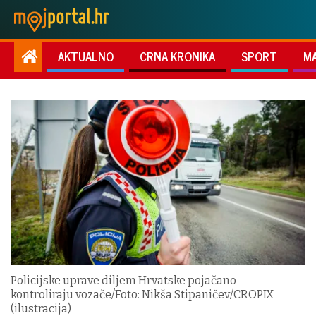
AKTUALNO
CRNA KRONIKA
SPORT
M
Policijske uprave diljem Hrvatske pojačano
kontroliraju vozače/Foto: Nikša Stipaničev/CROPIX
(ilustracija)