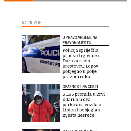
NAJNOVIJE
U PRAVO VRIJEME NA
PRAVOM MJESTU
Policija spriječila
pljačku trgovine u
Daruvarskom
Brestovcu: Lopov
pobjegao u polje
praznih ruku
OPASNOST NA CESTI
S 1,85 promila u krvi
udarila u dva
parkirana vozila u
Lipiku i pobjegla s
mjesta nesreće