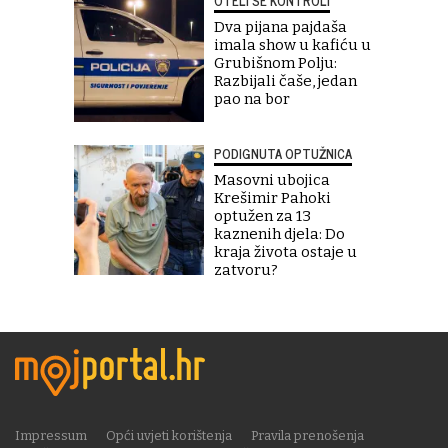
OTELI SE KONTROLI
Dva pijana pajdaša
imala show u kafiću u
Grubišnom Polju:
Razbijali čaše, jedan
pao na bor
PODIGNUTA OPTUŽNICA
Masovni ubojica
Krešimir Pahoki
optužen za 13
kaznenih djela: Do
kraja života ostaje u
zatvoru?
Impressum
Opći uvjeti korištenja
Pravila prenošenja