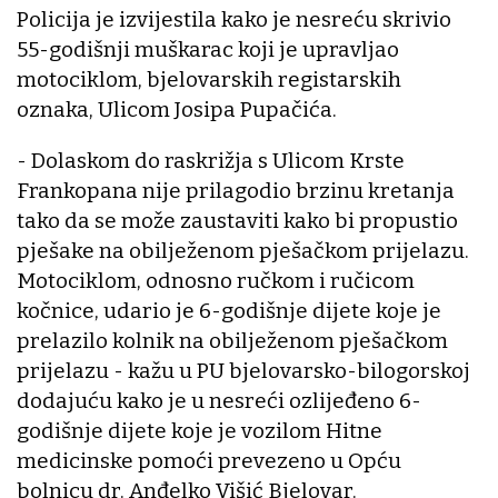
Policija je izvijestila kako je nesreću skrivio
55-godišnji muškarac koji je upravljao
motociklom, bjelovarskih registarskih
oznaka, Ulicom Josipa Pupačića.
- Dolaskom do raskrižja s Ulicom Krste
Frankopana nije prilagodio brzinu kretanja
tako da se može zaustaviti kako bi propustio
pješake na obilježenom pješačkom prijelazu.
Motociklom, odnosno ručkom i ručicom
kočnice, udario je 6-godišnje dijete koje je
prelazilo kolnik na obilježenom pješačkom
prijelazu - kažu u PU bjelovarsko-bilogorskoj
dodajuću kako je u nesreći ozlijeđeno 6-
godišnje dijete koje je vozilom Hitne
medicinske pomoći prevezeno u Opću
bolnicu dr. Anđelko Višić Bjelovar.