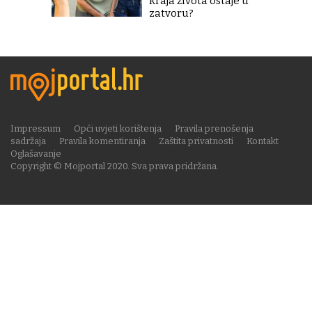
kraja života ostaje u
zatvoru?
Impressum
Opći uvjeti korištenja
Pravila prenošenja
sadržaja
Pravila komentiranja
Zaštita privatnosti
Kontakt
Oglašavanje
Copyright © Mojportal 2020. Sva prava pridržana.