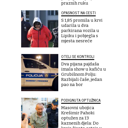
praznih ruku
OPASNOST NA CESTI
S 1,85 promila u krvi
udarila u dva
parkirana vozila u
Lipiku i pobjegla s
mjesta nesreće
OTELI SE KONTROLI
Dva pijana pajdaša
imala show u kafiću u
Grubišnom Polju:
Razbijali čaše, jedan
pao na bor
PODIGNUTA OPTUŽNICA
Masovni ubojica
Krešimir Pahoki
optužen za 13
kaznenih djela: Do