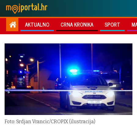
AKTUALNO
CRNA KRONIKA
SPORT
M
Foto: Srdjan Vrancic/CROPIX (ilustracija)