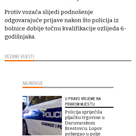
Protiv vozača slijedi podnošenje
odgovarajuće prijave nakon što policija iz
bolnice dobije točnu kvalifikacije ozlijeda 6-
godišnjaka.
VEZANE VIJESTI
NAJNOVIJE
U PRAVO VRIJEME NA
PRAVOM MJESTU
Policija spriječila
pljačku trgovine u
Daruvarskom
Brestovcu: Lopov
pobjegao u polje