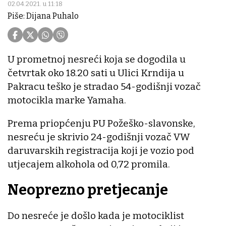
02.04.2021. u 11:18
Piše: Dijana Puhalo
U prometnoj nesreći koja se dogodila u
četvrtak oko 18.20 sati u Ulici Krndija u
Pakracu teško je stradao 54-godišnji vozač
motocikla marke Yamaha.
Prema priopćenju PU Požeško-slavonske,
nesreću je skrivio 24-godišnji vozač VW
daruvarskih registracija koji je vozio pod
utjecajem alkohola od 0,72 promila.
Neoprezno pretjecanje
Do nesreće je došlo kada je motociklist