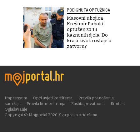
PODIGNUTA OPTUŽNICA
Masovni ubojica
Krešimir Pahoki
optužen za 13
kaznenih djela: Do
kraja života ostaje u
zatvoru?
Impressum
Opći uvjeti korištenja
Pravila prenošenja
sadržaja
Pravila komentiranja
Zaštita privatnosti
Kontakt
Oglašavanje
Copyright © Mojportal 2020. Sva prava pridržana.