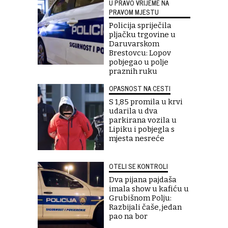
U PRAVO VRIJEME NA
PRAVOM MJESTU
Policija spriječila
pljačku trgovine u
Daruvarskom
Brestovcu: Lopov
pobjegao u polje
praznih ruku
OPASNOST NA CESTI
S 1,85 promila u krvi
udarila u dva
parkirana vozila u
Lipiku i pobjegla s
mjesta nesreće
OTELI SE KONTROLI
Dva pijana pajdaša
imala show u kafiću u
Grubišnom Polju:
Razbijali čaše, jedan
pao na bor