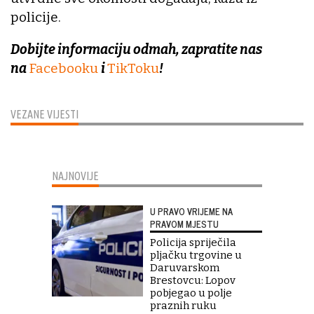
policije.
Dobijte informaciju odmah, zapratite nas
na
Facebooku
i
TikToku
!
VEZANE VIJESTI
NAJNOVIJE
U PRAVO VRIJEME NA
PRAVOM MJESTU
Policija spriječila
pljačku trgovine u
Daruvarskom
Brestovcu: Lopov
pobjegao u polje
praznih ruku