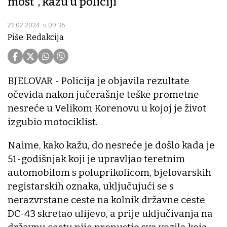
most", kažu u policiji
22.02.2024. u 09:36
Piše: Redakcija
BJELOVAR - Policija je objavila rezultate
očevida nakon jučerašnje teške prometne
nesreće u Velikom Korenovu u kojoj je život
izgubio motociklist.
Naime, kako kažu, do nesreće je došlo kada je
51-godišnjak koji je upravljao teretnim
automobilom s poluprikolicom, bjelovarskih
registarskih oznaka, uključujući se s
nerazvrstane ceste na kolnik državne ceste
DC-43 skretao ulijevo, a prije uključivanja na