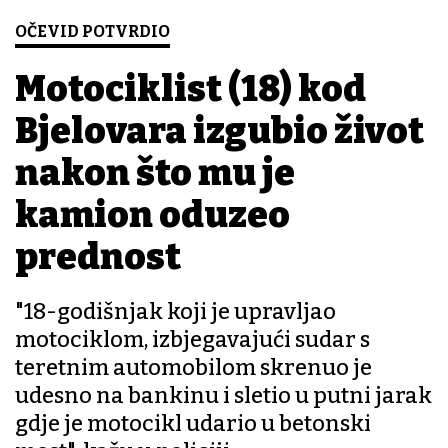
OČEVID POTVRDIO
Motociklist (18) kod
Bjelovara izgubio život
nakon što mu je
kamion oduzeo
prednost
"18-godišnjak koji je upravljao
motociklom, izbjegavajući sudar s
teretnim automobilom skrenuo je
udesno na bankinu i sletio u putni jarak
gdje je motocikl udario u betonski