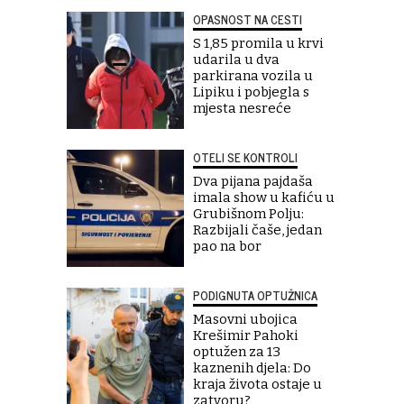
OPASNOST NA CESTI
S 1,85 promila u krvi
udarila u dva
parkirana vozila u
Lipiku i pobjegla s
mjesta nesreće
OTELI SE KONTROLI
Dva pijana pajdaša
imala show u kafiću u
Grubišnom Polju:
Razbijali čaše, jedan
pao na bor
PODIGNUTA OPTUŽNICA
Masovni ubojica
Krešimir Pahoki
optužen za 13
kaznenih djela: Do
kraja života ostaje u
zatvoru?