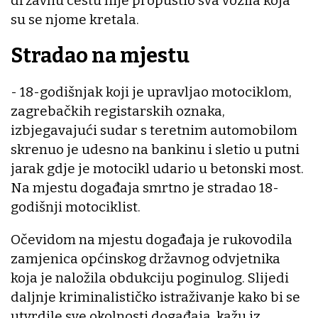
državnu cestu nije propustio sva vozila koja
su se njome kretala.
Stradao na mjestu
- 18-godišnjak koji je upravljao motociklom,
zagrebačkih registarskih oznaka,
izbjegavajući sudar s teretnim automobilom
skrenuo je udesno na bankinu i sletio u putni
jarak gdje je motocikl udario u betonski most.
Na mjestu događaja smrtno je stradao 18-
godišnji motociklist.
Očevidom na mjestu događaja je rukovodila
zamjenica općinskog državnog odvjetnika
koja je naložila obdukciju poginulog. Slijedi
daljnje kriminalističko istraživanje kako bi se
utvrdile sve okolnosti događaja, kažu iz