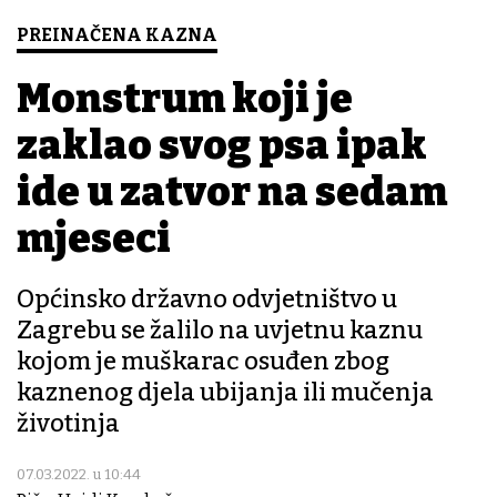
PREINAČENA KAZNA
Monstrum koji je
zaklao svog psa ipak
ide u zatvor na sedam
mjeseci
Općinsko državno odvjetništvo u
Zagrebu se žalilo na uvjetnu kaznu
kojom je muškarac osuđen zbog
kaznenog djela ubijanja ili mučenja
životinja
07.03.2022. u 10:44