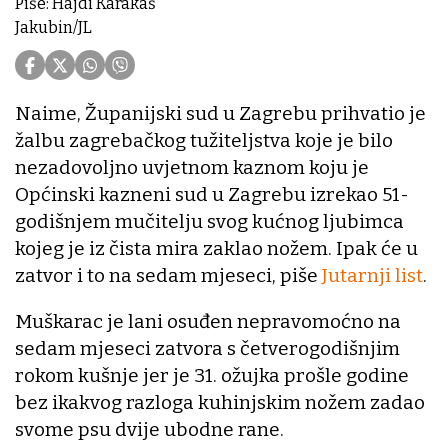
Piše: Hajdi Karakaš
Jakubin/JL
Naime, Županijski sud u Zagrebu prihvatio je
žalbu zagrebačkog tužiteljstva koje je bilo
nezadovoljno uvjetnom kaznom koju je
Općinski kazneni sud u Zagrebu izrekao 51-
godišnjem mučitelju svog kućnog ljubimca
kojeg je iz čista mira zaklao nožem. Ipak će u
zatvor i to na sedam mjeseci, piše
Jutarnji list
.
Muškarac je lani osuđen nepravomoćno na
sedam mjeseci zatvora s četverogodišnjim
rokom kušnje jer je 31. ožujka prošle godine
bez ikakvog razloga kuhinjskim nožem zadao
svome psu dvije ubodne rane.