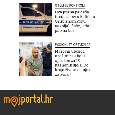
OTELI SE KONTROLI
Dva pijana pajdaša
imala show u kafiću u
Grubišnom Polju:
Razbijali čaše, jedan
pao na bor
PODIGNUTA OPTUŽNICA
Masovni ubojica
Krešimir Pahoki
optužen za 13
kaznenih djela: Do
kraja života ostaje u
zatvoru?