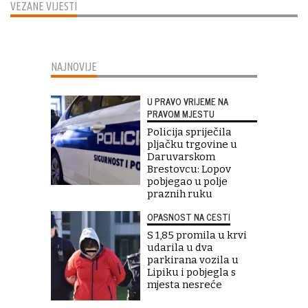
VEZANE VIJESTI
NAJNOVIJE
U PRAVO VRIJEME NA
PRAVOM MJESTU
Policija spriječila
pljačku trgovine u
Daruvarskom
Brestovcu: Lopov
pobjegao u polje
praznih ruku
OPASNOST NA CESTI
S 1,85 promila u krvi
udarila u dva
parkirana vozila u
Lipiku i pobjegla s
mjesta nesreće