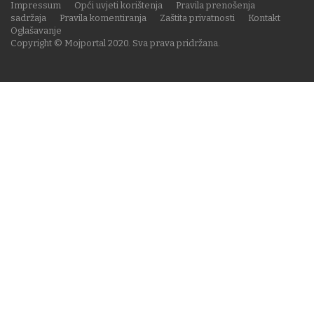
Impressum
Opći uvjeti korištenja
Pravila prenošenja
sadržaja
Pravila komentiranja
Zaštita privatnosti
Kontakt
Oglašavanje
Copyright © Mojportal 2020. Sva prava pridržana.