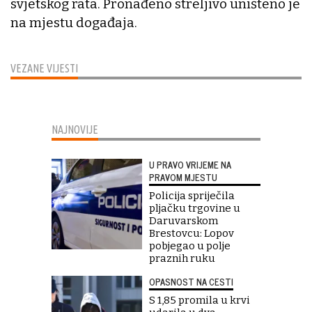
svjetskog rata. Pronađeno streljivo uništeno je
na mjestu događaja.
VEZANE VIJESTI
NAJNOVIJE
U PRAVO VRIJEME NA
PRAVOM MJESTU
Policija spriječila
pljačku trgovine u
Daruvarskom
Brestovcu: Lopov
pobjegao u polje
praznih ruku
OPASNOST NA CESTI
S 1,85 promila u krvi