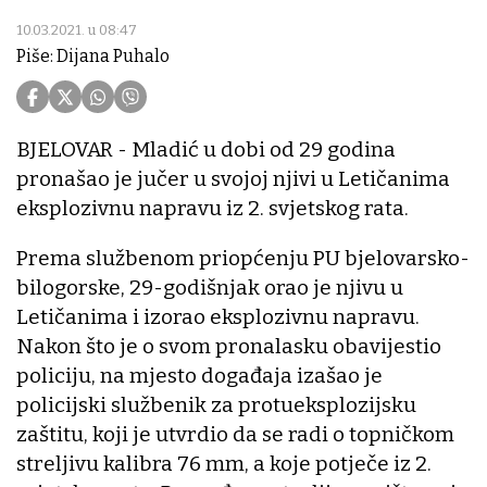
10.03.2021. u 08:47
Piše: Dijana Puhalo
BJELOVAR - Mladić u dobi od 29 godina
pronašao je jučer u svojoj njivi u Letičanima
eksplozivnu napravu iz 2. svjetskog rata.
Prema službenom priopćenju PU bjelovarsko-
bilogorske, 29-godišnjak orao je njivu u
Letičanima i izorao eksplozivnu napravu.
Nakon što je o svom pronalasku obavijestio
policiju, na mjesto događaja izašao je
policijski službenik za protueksplozijsku
zaštitu, koji je utvrdio da se radi o topničkom
streljivu kalibra 76 mm, a koje potječe iz 2.