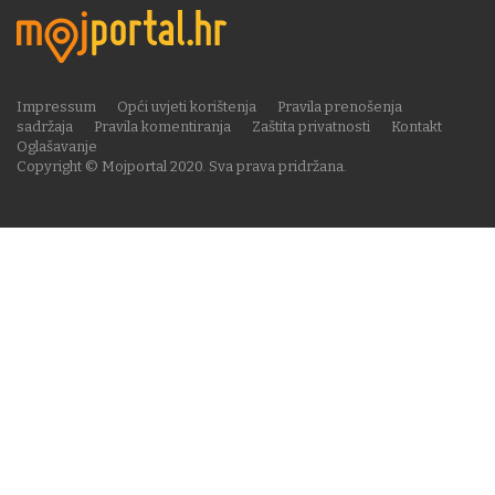
Impressum
Opći uvjeti korištenja
Pravila prenošenja
sadržaja
Pravila komentiranja
Zaštita privatnosti
Kontakt
Oglašavanje
Copyright © Mojportal 2020. Sva prava pridržana.