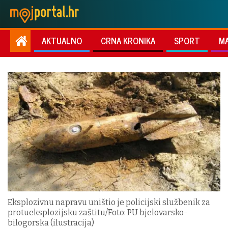
AKTUALNO
CRNA KRONIKA
SPORT
M
Eksplozivnu napravu uništio je policijski službenik za
protueksplozijsku zaštitu/Foto: PU bjelovarsko-
bilogorska (ilustracija)