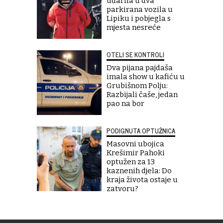
udarila u dva
parkirana vozila u
Lipiku i pobjegla s
mjesta nesreće
OTELI SE KONTROLI
Dva pijana pajdaša
imala show u kafiću u
Grubišnom Polju:
Razbijali čaše, jedan
pao na bor
PODIGNUTA OPTUŽNICA
Masovni ubojica
Krešimir Pahoki
optužen za 13
kaznenih djela: Do
kraja života ostaje u
zatvoru?