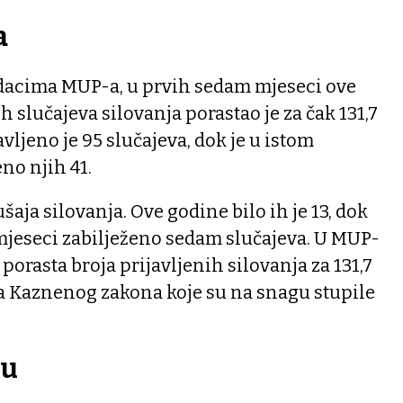
a
dacima MUP-a, u prvih sedam mjeseci ove
h slučajeva silovanja porastao je za čak 131,7
vljeno je 95 slučajeva, dok je u istom
eno njih 41.
ušaja silovanja. Ove godine bilo ih je 13, dok
mjeseci zabilježeno sedam slučajeva. U MUP-
porasta broja prijavljenih silovanja za 131,7
a Kaznenog zakona koje su na snagu stupile
ju