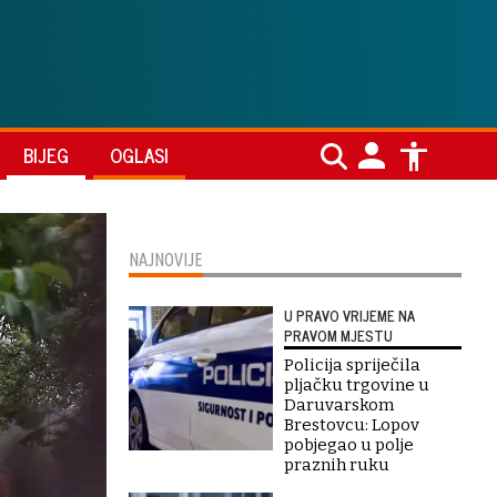
BIJEG
OGLASI
NAJNOVIJE
U PRAVO VRIJEME NA
PRAVOM MJESTU
Policija spriječila
pljačku trgovine u
Daruvarskom
Brestovcu: Lopov
pobjegao u polje
praznih ruku