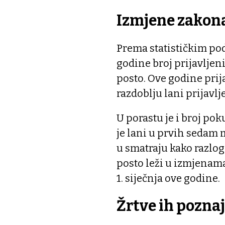
Izmjene zakon
Prema statističkim po
godine broj prijavljeni
posto. Ove godine prija
razdoblju lani prijavlj
U porastu je i broj pok
je lani u prvih sedam 
u smatraju kako razlog 
posto leži u izmjenam
1. siječnja ove godine.
Žrtve ih pozna