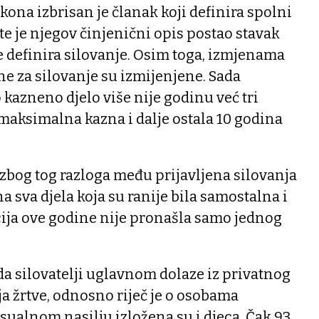
ona izbrisan je članak koji definira spolni
te je njegov činjenični opis postao stavak
 definira silovanje. Osim toga, izmjenama
e za silovanje su izmijenjene. Sada
kazneno djelo više nije godinu već tri
 maksimalna kazna i dalje ostala 10 godina
zbog tog razloga među prijavljena silovanja
na sva djela koja su ranije bila samostalna i
licija ove godine nije pronašla samo jednog
da silovatelji uglavnom dolaze iz privatnog
a žrtve, odnosno riječ je o osobama
ksualnom nasilju izložena su i djeca. Čak 93