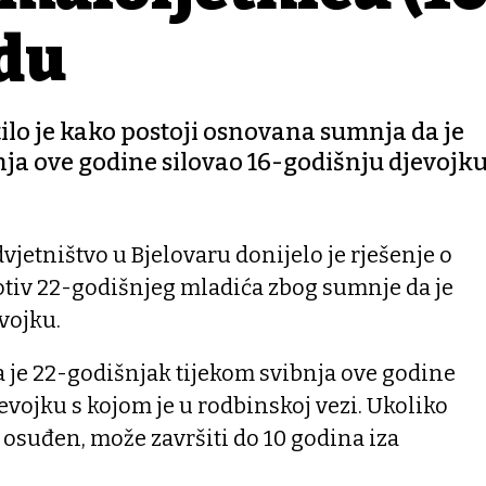
odu
ilo je kako postoji osnovana sumnja da je
a ove godine silovao 16-godišnju djevojku.
jetništvo u Bjelovaru donijelo je rješenje o
otiv 22-godišnjeg mladića zbog sumnje da je
vojku.
da je 22-godišnjak tijekom svibnja ove godine
evojku s kojom je u rodbinskoj vezi. Ukoliko
 osuđen, može završiti do 10 godina iza