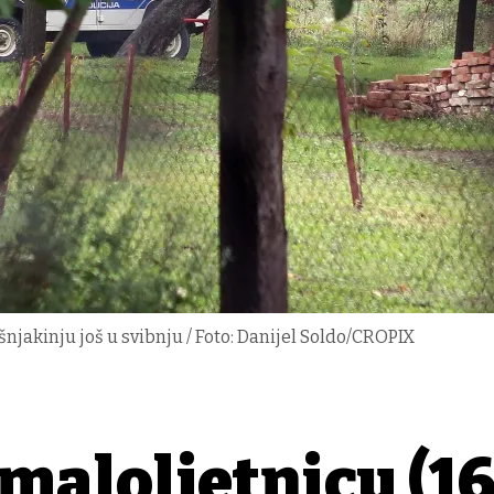
šnjakinju još u svibnju / Foto: Danijel Soldo/CROPIX
maloljetnicu (16