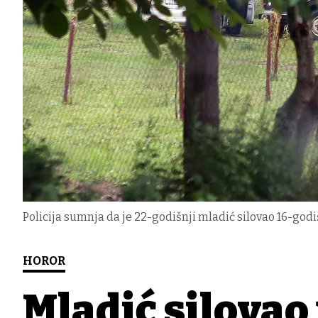
Policija sumnja da je 22-godišnji mladić silovao 16-godi
HOROR
Mladić silovao 