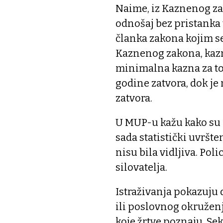
Naime, iz Kaznenog zak
odnošaj bez pristanka 
članka zakona kojim se
Kaznenog zakona, kazn
minimalna kazna za to 
godine zatvora, dok je
zatvora.
U MUP-u kažu kako su 
sada statistički uvršte
nisu bila vidljiva. Po
silovatelja.
Istraživanja pokazuju 
ili poslovnog okruženj
koje žrtve poznaju. Se