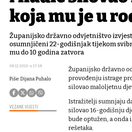
koja mu je u r
Županijsko državno odvjetništvo izvjest
osumnjičeni 22-godišnjak tijekom svibnj
mu do 10 godina zatvora
08.12.2020. u 17:58
Županijsko državno odv
provođenju istrage pr
Piše: Dijana Puhalo
silovao maloljetnu dje
Istražitelji sumnjaju 
VEZANE VIJESTI
silovao 16-godišnju dj
bude optužen, a onda i
rešetaka.