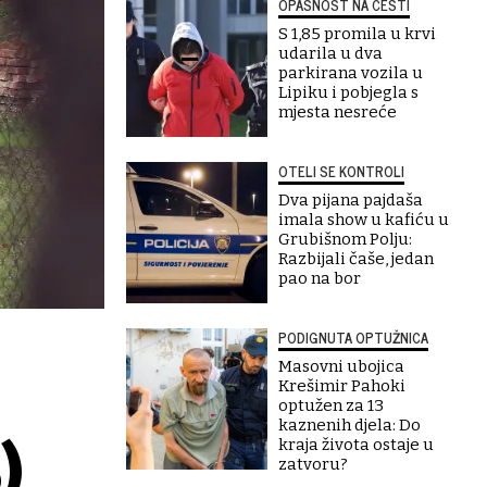
OPASNOST NA CESTI
S 1,85 promila u krvi
udarila u dva
parkirana vozila u
Lipiku i pobjegla s
mjesta nesreće
OTELI SE KONTROLI
Dva pijana pajdaša
imala show u kafiću u
Grubišnom Polju:
Razbijali čaše, jedan
pao na bor
PODIGNUTA OPTUŽNICA
Masovni ubojica
Krešimir Pahoki
optužen za 13
kaznenih djela: Do
kraja života ostaje u
)
zatvoru?