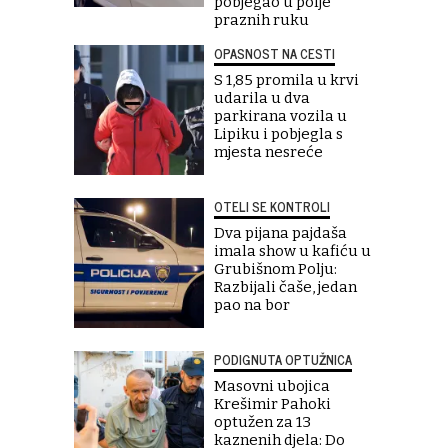
pobjegao u polje
praznih ruku
OPASNOST NA CESTI
S 1,85 promila u krvi
udarila u dva
parkirana vozila u
Lipiku i pobjegla s
mjesta nesreće
OTELI SE KONTROLI
Dva pijana pajdaša
imala show u kafiću u
Grubišnom Polju:
Razbijali čaše, jedan
pao na bor
PODIGNUTA OPTUŽNICA
Masovni ubojica
Krešimir Pahoki
optužen za 13
kaznenih djela: Do