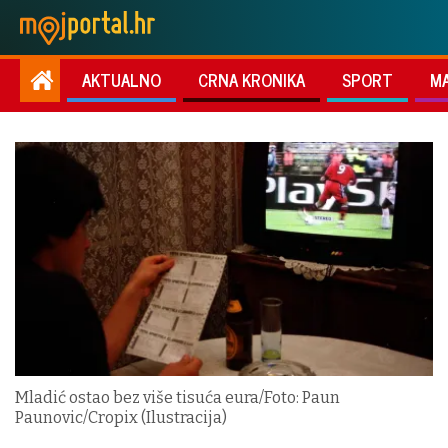
AKTUALNO
CRNA KRONIKA
SPORT
M
Mladić ostao bez više tisuća eura/Foto: Paun
Paunovic/Cropix (Ilustracija)