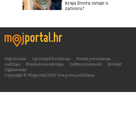
kraja života ostaje u
zatvoru?
Impressum
Opći uvjeti korištenja
Pravila prenošenja
sadržaja
Pravila komentiranja
Zaštita privatnosti
Kontakt
Oglašavanje
Copyright © Mojportal 2020. Sva prava pridržana.