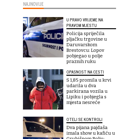
NAJNOVIJE
U PRAVO VRIJEME NA
PRAVOM MJESTU
Policija spriječila
pljačku trgovine u
Daruvarskom
Brestovcu: Lopov
pobjegao u polje
praznih ruku
OPASNOST NA CESTI
S 1,85 promila u krvi
udarila u dva
parkirana vozila u
Lipiku i pobjegla s
mjesta nesreće
OTELI SE KONTROLI
Dva pijana pajdaša
imala show u kafiću u
Grubišnom Polju: