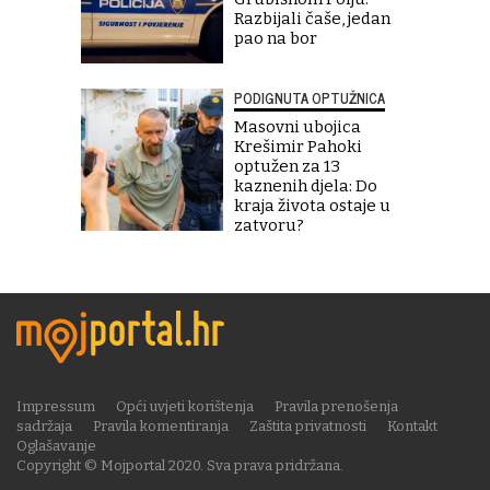
Razbijali čaše, jedan
pao na bor
PODIGNUTA OPTUŽNICA
Masovni ubojica
Krešimir Pahoki
optužen za 13
kaznenih djela: Do
kraja života ostaje u
zatvoru?
Impressum
Opći uvjeti korištenja
Pravila prenošenja
sadržaja
Pravila komentiranja
Zaštita privatnosti
Kontakt
Oglašavanje
Copyright © Mojportal 2020. Sva prava pridržana.