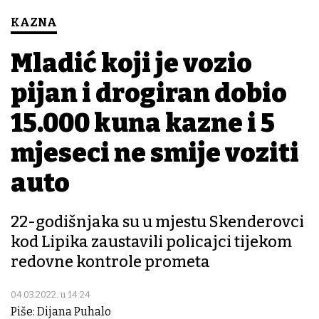
KAZNA
Mladić koji je vozio
pijan i drogiran dobio
15.000 kuna kazne i 5
mjeseci ne smije voziti
auto
22-godišnjaka su u mjestu Skenderovci
kod Lipika zaustavili policajci tijekom
redovne kontrole prometa
04.03.2022. u 14:24
Piše: Dijana Puhalo