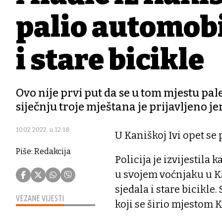
palio automobi
i stare bicikle
Ovo nije prvi put da se u tom mjestu pale
siječnju troje mještana je prijavljeno je
10.02.2022. u 12:18
U Kaniškoj Ivi opet se 
Piše: Redakcija
Policija je izvijestila
u svojem voćnjaku u K
sjedala i stare bicikle
VEZANE VIJESTI
koji se širio mjestom K