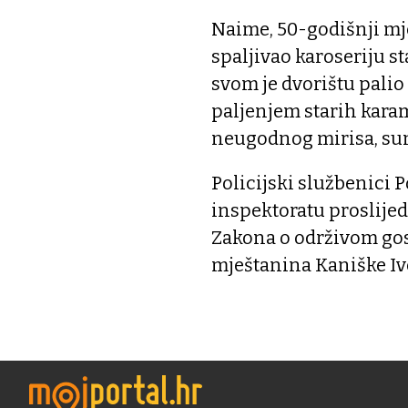
Naime, 50-godišnji mje
spaljivao karoseriju s
svom je dvorištu palio
paljenjem starih karam
neugodnog mirisa, sum
Policijski službenici 
inspektoratu proslijed
Zakona o održivom go
mještanina Kaniške Ive