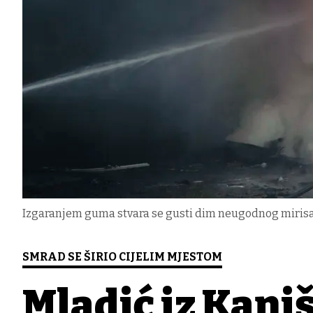
Izgaranjem guma stvara se gusti dim neugodnog mirisa/
SMRAD SE ŠIRIO CIJELIM MJESTOM
Mladić iz Kani