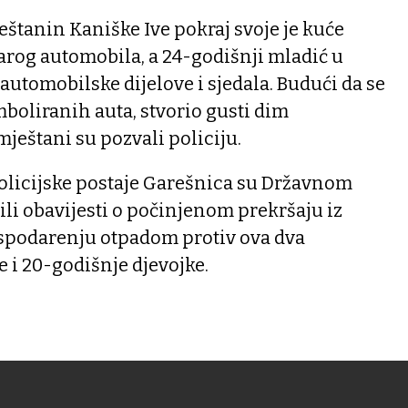
štanin Kaniške Ive pokraj svoje je kuće
tarog automobila, a 24-godišnji mladić u
 automobilske dijelove i sjedala. Budući da se
boliranih auta, stvorio gusti dim
ještani su pozvali policiju.
Policijske postaje Garešnica su Državnom
ili obavijesti o počinjenom prekršaju iz
spodarenju otpadom protiv ova dva
 i 20-godišnje djevojke.