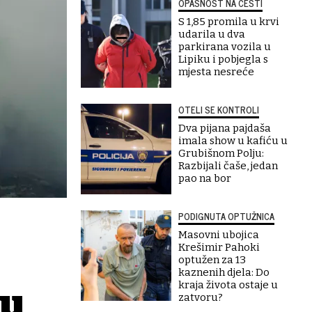
OPASNOST NA CESTI
S 1,85 promila u krvi
udarila u dva
parkirana vozila u
Lipiku i pobjegla s
mjesta nesreće
OTELI SE KONTROLI
Dva pijana pajdaša
imala show u kafiću u
Grubišnom Polju:
Razbijali čaše, jedan
pao na bor
PODIGNUTA OPTUŽNICA
Masovni ubojica
Krešimir Pahoki
optužen za 13
kaznenih djela: Do
kraja života ostaje u
ku
zatvoru?