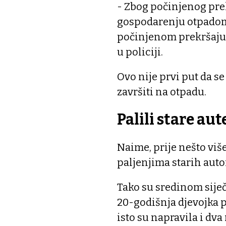
- Zbog počinjenog prek
gospodarenju otpadom, 
počinjenom prekršaju
u policiji.
Ovo nije prvi put da se
završiti na otpadu.
Palili stare aut
Naime, prije nešto viš
paljenjima starih auto
Tako su sredinom siječ
20-godišnja djevojka p
isto su napravila i dv