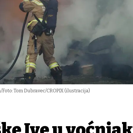
Foto: Tom Dubravec/CROPIX (ilustracija)
ške Ive u voćnja