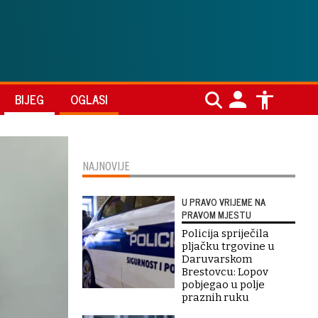
BIJEG
OGLASI
NAJNOVIJE
U PRAVO VRIJEME NA
PRAVOM MJESTU
Policija spriječila
pljačku trgovine u
Daruvarskom
Brestovcu: Lopov
pobjegao u polje
praznih ruku