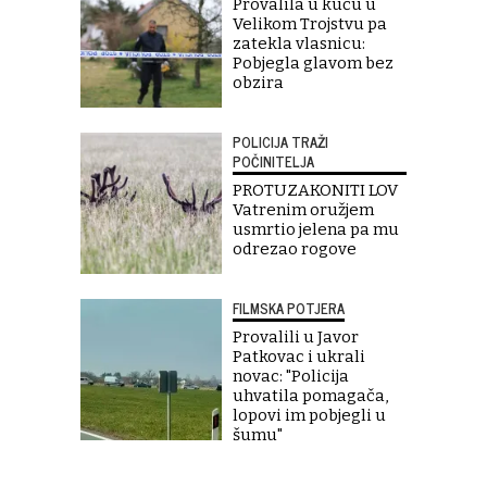
Provalila u kuću u
Velikom Trojstvu pa
zatekla vlasnicu:
Pobjegla glavom bez
obzira
POLICIJA TRAŽI
POČINITELJA
PROTUZAKONITI LOV
Vatrenim oružjem
usmrtio jelena pa mu
odrezao rogove
FILMSKA POTJERA
Provalili u Javor
Patkovac i ukrali
novac: "Policija
uhvatila pomagača,
lopovi im pobjegli u
šumu"