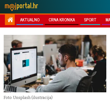
AKTUALNO
CRNA KRONIKA
SPORT
M
Foto: Unsplash (ilustracija)