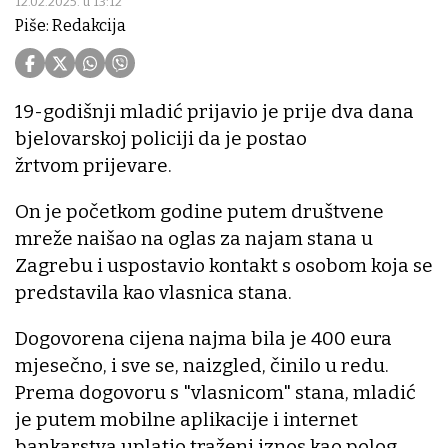
12.02.2025. u 13:12
Piše: Redakcija
19-godišnji mladić prijavio je prije dva dana
bjelovarskoj policiji da je postao
žrtvom prijevare.
On je početkom godine putem društvene
mreže naišao na oglas za najam stana u
Zagrebu i uspostavio kontakt s osobom koja se
predstavila kao vlasnica stana.
Dogovorena cijena najma bila je 400 eura
mjesečno, i sve se, naizgled, činilo u redu.
Prema dogovoru s "vlasnicom" stana, mladić
je putem mobilne aplikacije i internet
bankarstva uplatio traženi iznos kao polog.