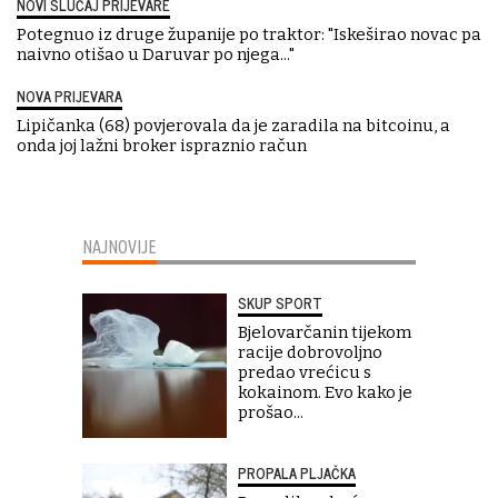
NOVI SLUČAJ PRIJEVARE
Potegnuo iz druge županije po traktor: "Iskeširao novac pa
naivno otišao u Daruvar po njega..."
NOVA PRIJEVARA
Lipičanka (68) povjerovala da je zaradila na bitcoinu, a
onda joj lažni broker ispraznio račun
NAJNOVIJE
SKUP SPORT
Bjelovarčanin tijekom
racije dobrovoljno
predao vrećicu s
kokainom. Evo kako je
prošao...
PROPALA PLJAČKA