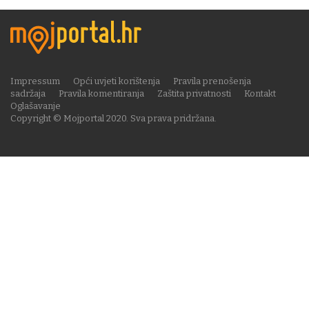
Impressum
Opći uvjeti korištenja
Pravila prenošenja
sadržaja
Pravila komentiranja
Zaštita privatnosti
Kontakt
Oglašavanje
Copyright © Mojportal 2020. Sva prava pridržana.