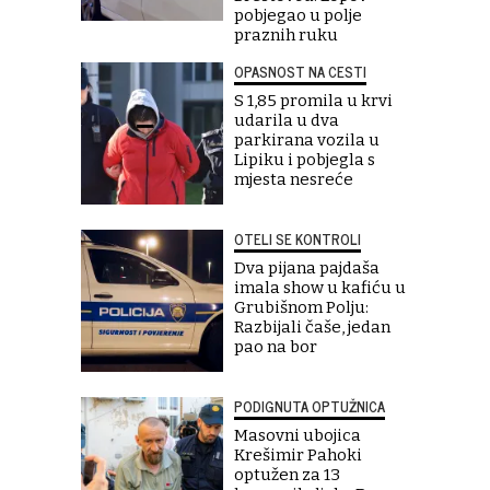
pobjegao u polje
praznih ruku
OPASNOST NA CESTI
S 1,85 promila u krvi
udarila u dva
parkirana vozila u
Lipiku i pobjegla s
mjesta nesreće
OTELI SE KONTROLI
Dva pijana pajdaša
imala show u kafiću u
Grubišnom Polju:
Razbijali čaše, jedan
pao na bor
PODIGNUTA OPTUŽNICA
Masovni ubojica
Krešimir Pahoki
optužen za 13