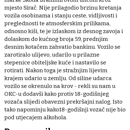
mjesto Sirač. Nije prilagodio brzinu kretanja
vozila osobinama i stanju ceste, vidljivosti i
preglednosti te atmosferskim prilikama,
odnosno kiši, te je izlaskom iz desnog zavoja i
dolaskom do kućnog broja 59, prednjim
desnim kotačem zahvatio bankinu. Vozilo se
zarotiralo ulijevo, udarilo u prilazne
stepenice obiteljske kuće i nastavilo se
rotirati. Nakon toga je stražnjim lijevim
krajem udario u zemlju. Od siline udarca
vozilo se okrenulo na krov - rekli su nam u
OKC-u dodavši kako protiv 18-godišnjeg
vozača slijedi obavezni prekršajni nalog. Isto
tako napominju kako18-godišnji vozač nije bio
pod utjecajem alkohola.