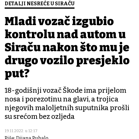
DETALJI NESREĆE U SIRAČU
Mladi vozač izgubio
kontrolu nad autom u
Siraču nakon što mu je
drugo vozilo presjeklo
put?
18-godišnji vozač Škode ima prijelom
nosa i porezotinu na glavi, a trojica
njegovih maloljetnih suputnika prošli
su srećom bez ozljeda
19.11.2022. u 12:17
Piše: Dijana Puhalo