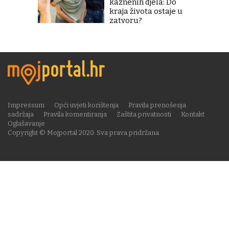
kaznenih djela: Do
kraja života ostaje u
zatvoru?
Impressum
Opći uvjeti korištenja
Pravila prenošenja
sadržaja
Pravila komentiranja
Zaštita privatnosti
Kontakt
Oglašavanje
Copyright © Mojportal 2020. Sva prava pridržana.