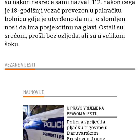
su nakon nesreće sami nazvali 112, nakon čega
je 18-godišnji vozač prevezen u pakračku
bolnicu gdje je utvrđeno da mu je slomljen
nos i da ima posjekotinu na glavi. Ostali su,
srećom, prošli bez ozljeda, ali su u velikom
šoku.
VEZANE VIJESTI
NAJNOVIJE
U PRAVO VRIJEME NA
PRAVOM MJESTU
Policija spriječila
pljačku trgovine u
Daruvarskom
Brestovcu: Lopov