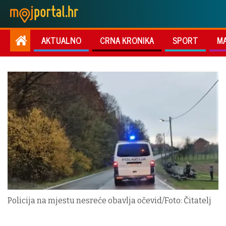
AKTUALNO
CRNA KRONIKA
SPORT
M
Policija na mjestu nesreće obavlja očevid/Foto: Čitatelj