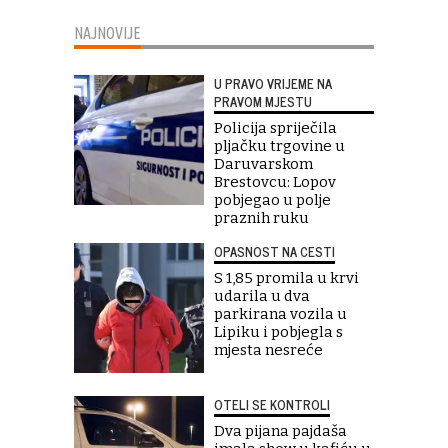
NAJNOVIJE
U PRAVO VRIJEME NA
PRAVOM MJESTU
Policija spriječila
pljačku trgovine u
Daruvarskom
Brestovcu: Lopov
pobjegao u polje
praznih ruku
OPASNOST NA CESTI
S 1,85 promila u krvi
udarila u dva
parkirana vozila u
Lipiku i pobjegla s
mjesta nesreće
OTELI SE KONTROLI
Dva pijana pajdaša