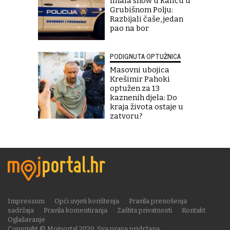
imala show u kafiću u
Grubišnom Polju:
Razbijali čaše, jedan
pao na bor
PODIGNUTA OPTUŽNICA
Masovni ubojica
Krešimir Pahoki
optužen za 13
kaznenih djela: Do
kraja života ostaje u
zatvoru?
Impressum
Opći uvjeti korištenja
Pravila prenošenja
sadržaja
Pravila komentiranja
Zaštita privatnosti
Kontakt
Oglašavanje
Copyright © Mojportal 2020. Sva prava pridržana.