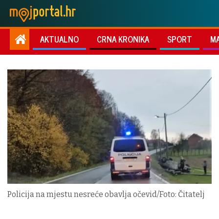
AKTUALNO
CRNA KRONIKA
SPORT
M
Policija na mjestu nesreće obavlja očevid/Foto: Čitatelj