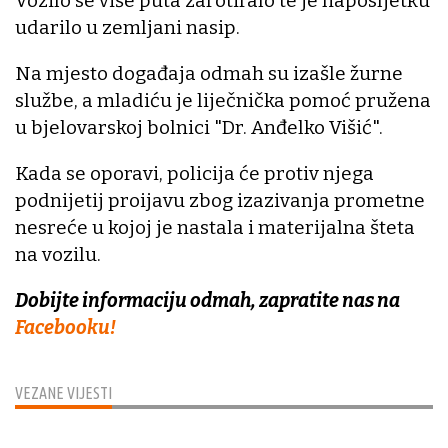
Vozilo se više puta zarotiralo te je naposljetku
udarilo u zemljani nasip.
Na mjesto događaja odmah su izašle žurne
službe, a mladiću je liječnička pomoć pružena
u bjelovarskoj bolnici "Dr. Anđelko Višić".
Kada se oporavi, policija će protiv njega
podnijetij proijavu zbog izazivanja prometne
nesreće u kojoj je nastala i materijalna šteta
na vozilu.
Dobijte informaciju odmah, zapratite nas na
Facebooku!
VEZANE VIJESTI