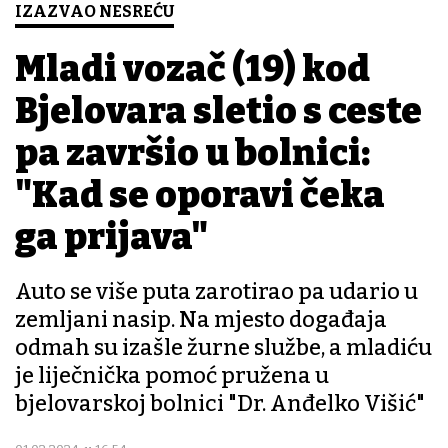
IZAZVAO NESREĆU
Mladi vozač (19) kod
Bjelovara sletio s ceste
pa završio u bolnici:
"Kad se oporavi čeka
ga prijava"
Auto se više puta zarotirao pa udario u
zemljani nasip. Na mjesto događaja
odmah su izašle žurne službe, a mladiću
je liječnička pomoć pružena u
bjelovarskoj bolnici "Dr. Anđelko Višić"