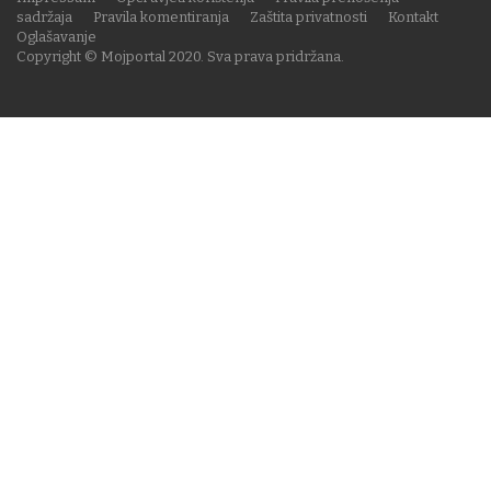
sadržaja
Pravila komentiranja
Zaštita privatnosti
Kontakt
Oglašavanje
Copyright © Mojportal 2020. Sva prava pridržana.