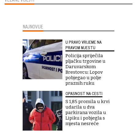
NAJNOVIJE
U PRAVO VRIJEME NA
PRAVOM MJESTU
Policija spriječila
pljačku trgovine u
Daruvarskom
Brestovcu: Lopov
pobjegao u polje
praznih ruku
OPASNOST NA CESTI
S 1,85 promila u krvi
udarila u dva
parkirana vozila u
Lipiku i pobjegla s
mjesta nesreće