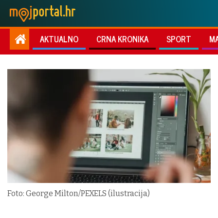
AKTUALNO
CRNA KRONIKA
SPORT
M
Foto: George Milton/PEXELS (ilustracija)