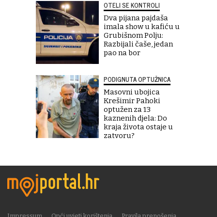
OTELI SE KONTROLI
Dva pijana pajdaša
imala show u kafiću u
Grubišnom Polju:
Razbijali čaše, jedan
pao na bor
PODIGNUTA OPTUŽNICA
Masovni ubojica
Krešimir Pahoki
optužen za 13
kaznenih djela: Do
kraja života ostaje u
zatvoru?
Impressum
Opći uvjeti korištenja
Pravila prenošenja