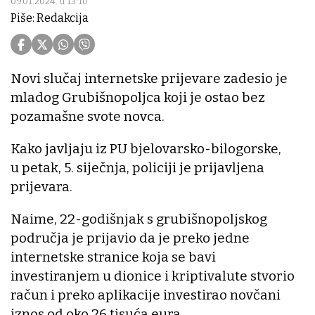
09.01.2024. u 13:10
Piše: Redakcija
Novi slučaj internetske prijevare zadesio je
mladog Grubišnopoljca koji je ostao bez
pozamašne svote novca.
Kako javljaju iz PU bjelovarsko-bilogorske,
u petak, 5. siječnja, policiji je prijavljena
prijevara.
Naime, 22-godišnjak s grubišnopoljskog
područja je prijavio da je preko jedne
internetske stranice koja se bavi
investiranjem u dionice i kriptivalute stvorio
račun i preko aplikacije investirao novčani
iznos od oko 26 tisuća eura.