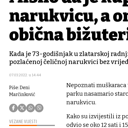
narukvicu, a o
obična bižuter
Kada je 73-godišnjak u zlatarskoj radnji
pozlaćenoj čeličnoj narukvici bez vrijedn
07.03.2022. u 14:44
Nepoznati muškaraca u
Piše: Deni
parku nasamario starca
Marčinković
narukvicu.
Kako su izvijestili iz 
VEZANE VIJESTI
odvio se oko 12 sati i 