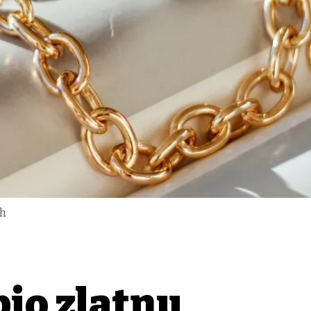
sh
pio zlatnu