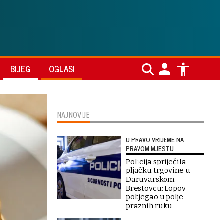
BIJEG
OGLASI
NAJNOVIJE
U PRAVO VRIJEME NA
PRAVOM MJESTU
Policija spriječila
pljačku trgovine u
Daruvarskom
Brestovcu: Lopov
pobjegao u polje
praznih ruku