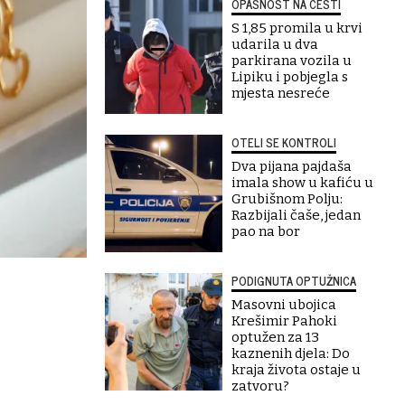
OPASNOST NA CESTI
S 1,85 promila u krvi
udarila u dva
parkirana vozila u
Lipiku i pobjegla s
mjesta nesreće
OTELI SE KONTROLI
Dva pijana pajdaša
imala show u kafiću u
Grubišnom Polju:
Razbijali čaše, jedan
pao na bor
PODIGNUTA OPTUŽNICA
Masovni ubojica
Krešimir Pahoki
optužen za 13
kaznenih djela: Do
kraja života ostaje u
zatvoru?