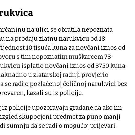
arukvica
arčaninu na ulici se obratila nepoznata
 na prodaju zlatnu narukvicu od 18
vrijednost 10 tisuća kuna za novčani iznos od
govoru s tim nepoznatim muškarcem 73-
ukvicu isplatio novčani iznos od 3750 kuna.
aknadno u zlatarskoj radnji provjerio
a se radi o pozlaćenoj čeličnoj narukvici bez
prevaren, kazali su iz policije.
iz policije upozoravaju građane da ako im
izgled skupocjeni predmet za puno manji
di sumnju da se radi o mogućoj prijevari.