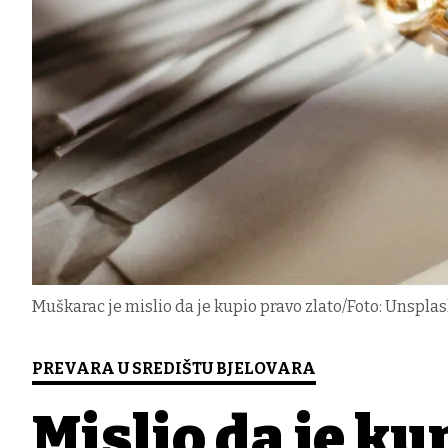
Muškarac je mislio da je kupio pravo zlato/Foto: Unspla
PREVARA U SREDIŠTU BJELOVARA
Mislio da je ku