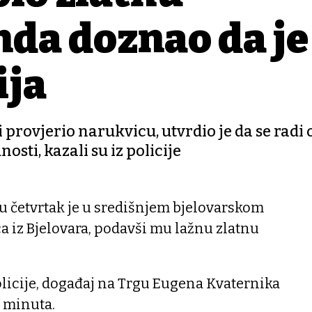
nda doznao da je
ija
 provjerio narukvicu, utvrdio je da se radi 
osti, kazali su iz policije
 četvrtak je u središnjem bjelovarskom
 iz Bjelovara, podavši mu lažnu zlatnu
policije, događaj na Trgu Eugena Kvaternika
15 minuta.