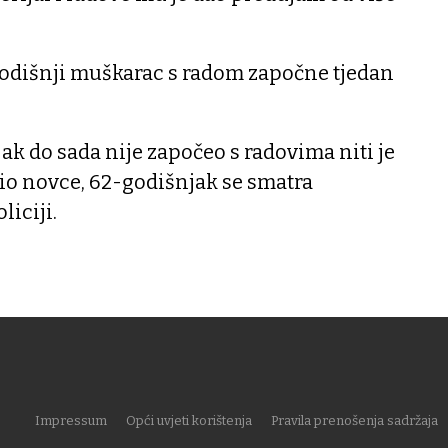
godišnji muškarac s radom započne tjedan
ak do sada nije započeo s radovima niti je
atio novce, 62-godišnjak se smatra
liciji.
Impressum
Opći uvjeti korištenja
Pravila prenošenja sadržaja