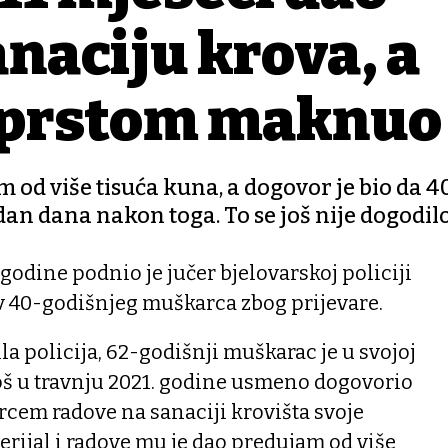
naciju krova, a
ni prstom maknuo
 od više tisuća kuna, a dogovor je bio da 4
an dana nakon toga. To se još nije dogodil
godine podnio je jučer bjelovarskoj policiji
v 40-godišnjeg muškarca zbog prijevare.
ila policija, 62-godišnji muškarac je u svojoj
još u travnju 2021. godine usmeno dogovorio
cem radove na sanaciji krovišta svoje
terijal i radove mu je dao predujam od više