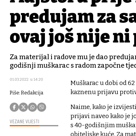
predujam za sa
ovaj još nije 
Za materijal i radove mu je dao predujam
godišnji muškarac s radom započne tjed
01.03.2022. u 14:20
Muškarac u dobi od 62 
kaznenu prijavu proti
Piše: Redakcija
Naime, kako je izvijest
prijavi naveo kako je 
VEZANE VIJESTI
s 40-godišnjim muškar
obiteljske kuće. Za ma