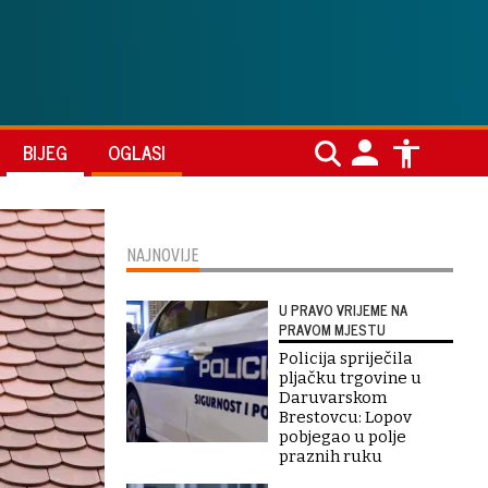
BIJEG
OGLASI
NAJNOVIJE
U PRAVO VRIJEME NA
PRAVOM MJESTU
Policija spriječila
pljačku trgovine u
Daruvarskom
Brestovcu: Lopov
pobjegao u polje
praznih ruku