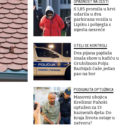
OPASNOST NA CESTI
S 1,85 promila u krvi
udarila u dva
parkirana vozila u
Lipiku i pobjegla s
mjesta nesreće
OTELI SE KONTROLI
Dva pijana pajdaša
imala show u kafiću u
Grubišnom Polju:
Razbijali čaše, jedan
pao na bor
PODIGNUTA OPTUŽNICA
Masovni ubojica
Krešimir Pahoki
optužen za 13
kaznenih djela: Do
kraja života ostaje u
zatvoru?