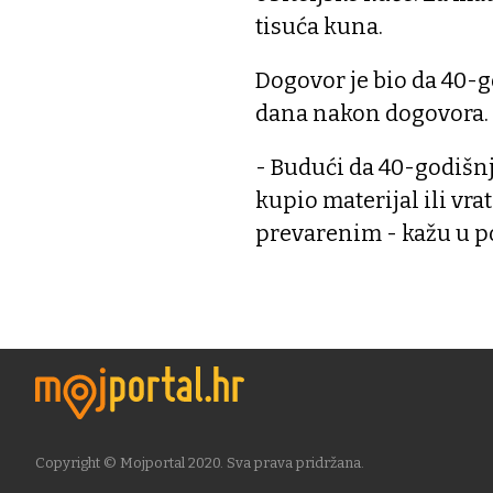
tisuća kuna.
Dogovor je bio da 40-
dana nakon dogovora.
- Budući da 40-godišnj
kupio materijal ili vr
prevarenim - kažu u po
Copyright © Mojportal 2020. Sva prava pridržana.