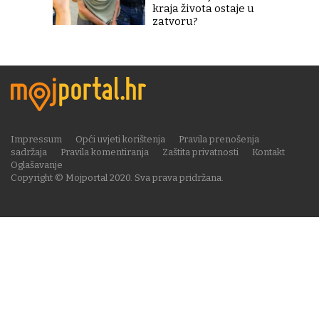
kraja života ostaje u
zatvoru?
Impressum
Opći uvjeti korištenja
Pravila prenošenja
sadržaja
Pravila komentiranja
Zaštita privatnosti
Kontakt
Oglašavanje
Copyright © Mojportal 2020. Sva prava pridržana.