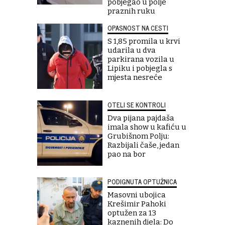
pobjegao u polje
praznih ruku
OPASNOST NA CESTI
S 1,85 promila u krvi
udarila u dva
parkirana vozila u
Lipiku i pobjegla s
mjesta nesreće
OTELI SE KONTROLI
Dva pijana pajdaša
imala show u kafiću u
Grubišnom Polju:
Razbijali čaše, jedan
pao na bor
PODIGNUTA OPTUŽNICA
Masovni ubojica
Krešimir Pahoki
optužen za 13
kaznenih djela: Do