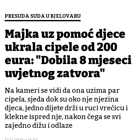
PRESUDA SUDA U BJELOVARU
Majka uz pomoć djece
ukrala cipele od 200
eura: "Dobila 8 mjeseci
uvjetnog zatvora"
Na kameri se vidi da ona uzima par
cipela, sjeda dok su oko nje njezina
djeca, jedno dijete drži u ruci vrećicu i
klekne ispred nje, nakon čega se svi
zajedno dižu i odlaze
13.11.2023. u 15:07