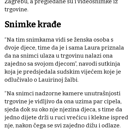
Zagrebu, a pregledane su i videosnimke iz
trgovine.
Snimke krađe
“Na tim snimkama vidi se ženska osoba s
dvoje djece, time da je i sama Laura priznala
da na snimci ulaza u trgovinu nalazi ona
zajedno sa svojom djecom”, navodi sutkinja
koja je predsjedala sudskim vijećem koje je
odlučivalo o Lauirinoj žalbi.
“Na snimci nadzorne kamere unutrašnjosti
trgovine je vidljivo da ona uzima par cipela,
sjeda dok su oko nje njezina djeca, s time da
jedno dijete drži u ruci vrećicu i klekne ispred
nje, nakon čega se svi zajedno dižu i odlaze.