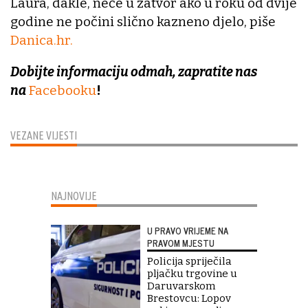
Laura, dakle, neće u zatvor ako u roku od dvije
godine ne počini slično kazneno djelo, piše
Danica.hr.
Dobijte informaciju odmah, zapratite nas
na
Facebooku
!
VEZANE VIJESTI
NAJNOVIJE
U PRAVO VRIJEME NA
PRAVOM MJESTU
Policija spriječila
pljačku trgovine u
Daruvarskom
Brestovcu: Lopov