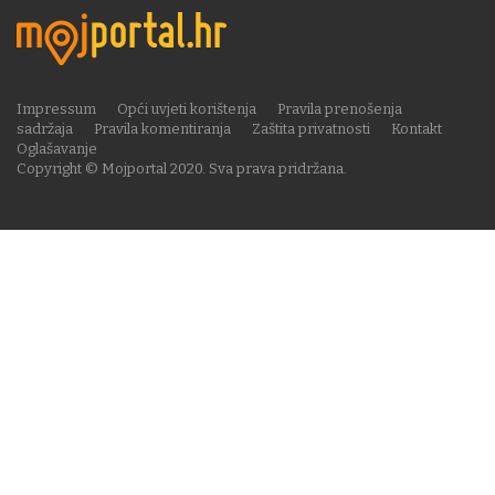
Impressum
Opći uvjeti korištenja
Pravila prenošenja
sadržaja
Pravila komentiranja
Zaštita privatnosti
Kontakt
Oglašavanje
Copyright © Mojportal 2020. Sva prava pridržana.