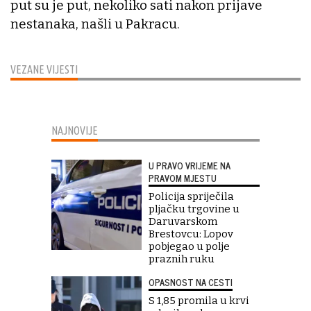
put su je put, nekoliko sati nakon prijave
nestanaka, našli u Pakracu.
VEZANE VIJESTI
NAJNOVIJE
U PRAVO VRIJEME NA
PRAVOM MJESTU
Policija spriječila
pljačku trgovine u
Daruvarskom
Brestovcu: Lopov
pobjegao u polje
praznih ruku
OPASNOST NA CESTI
S 1,85 promila u krvi