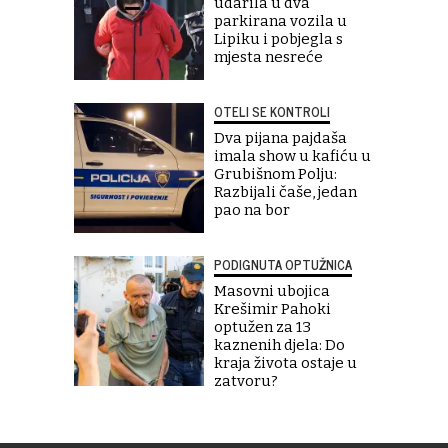
udarila u dva
parkirana vozila u
Lipiku i pobjegla s
mjesta nesreće
OTELI SE KONTROLI
Dva pijana pajdaša
imala show u kafiću u
Grubišnom Polju:
Razbijali čaše, jedan
pao na bor
PODIGNUTA OPTUŽNICA
Masovni ubojica
Krešimir Pahoki
optužen za 13
kaznenih djela: Do
kraja života ostaje u
zatvoru?