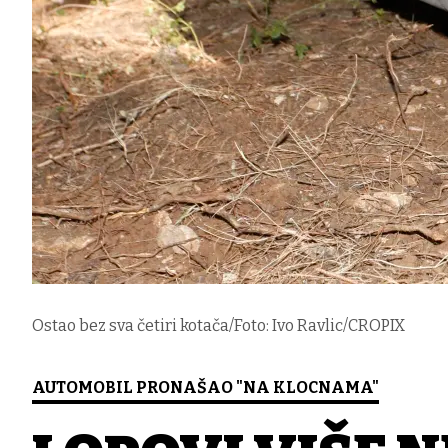
Ostao bez sva četiri kotača/Foto: Ivo Ravlic/CROPIX
AUTOMOBIL PRONAŠAO "NA KLOCNAMA"