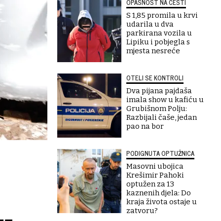
OPASNOST NA CESTI
S 1,85 promila u krvi
udarila u dva
parkirana vozila u
Lipiku i pobjegla s
mjesta nesreće
OTELI SE KONTROLI
Dva pijana pajdaša
imala show u kafiću u
Grubišnom Polju:
Razbijali čaše, jedan
pao na bor
PODIGNUTA OPTUŽNICA
Masovni ubojica
Krešimir Pahoki
optužen za 13
kaznenih djela: Do
kraja života ostaje u
zatvoru?