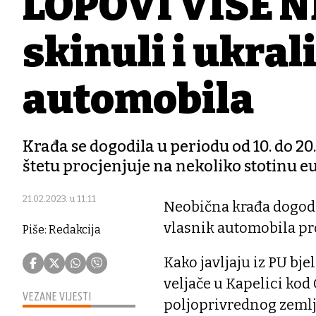
LOPOVI VIŠE N
skinuli i ukrali
automobila
Krađa se dogodila u periodu od 10. do 20
štetu procjenjuje na nekoliko stotinu eur
21.02.2023. u 11:11
Neobična krađa dogodi
vlasnik automobila pro
Piše: Redakcija
Kako javljaju iz PU bje
veljače u Kapelici kod 
VEZANE VIJESTI
poljoprivrednog zemlj