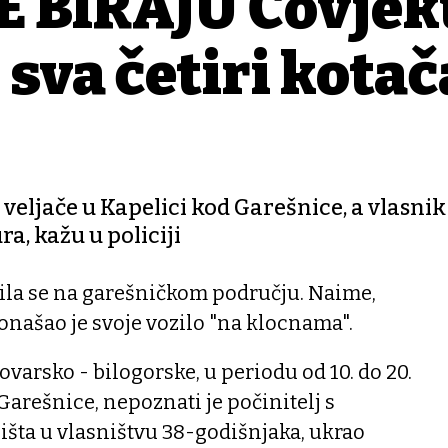
E BIRAJU Čovjek
 sva četiri kotač
. veljače u Kapelici kod Garešnice, a vlasni
a, kažu u policiji
la se na garešničkom području. Naime,
našao je svoje vozilo "na klocnama".
lovarsko - bilogorske, u periodu od 10. do 20.
Garešnice, nepoznati je počinitelj s
išta u vlasništvu 38-godišnjaka, ukrao