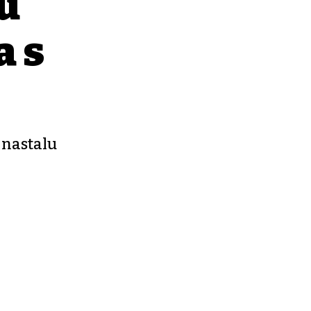
u
a s
k nastalu