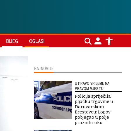
BIJEG
OGLASI
NAJNOVIJE
U PRAVO VRIJEME NA
PRAVOM MJESTU
Policija spriječila
pljačku trgovine u
Daruvarskom
Brestovcu: Lopov
pobjegao u polje
praznih ruku