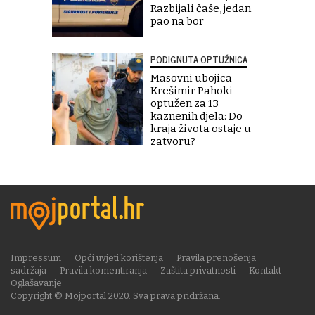
Razbijali čaše, jedan
pao na bor
PODIGNUTA OPTUŽNICA
Masovni ubojica
Krešimir Pahoki
optužen za 13
kaznenih djela: Do
kraja života ostaje u
zatvoru?
Impressum
Opći uvjeti korištenja
Pravila prenošenja
sadržaja
Pravila komentiranja
Zaštita privatnosti
Kontakt
Oglašavanje
Copyright © Mojportal 2020. Sva prava pridržana.