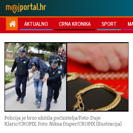
AKTUALNO
CRNA KRONIKA
SPORT
M
Policija je brzo uhitila počinitelja/Foto: Duje
Klaric/CROPIX, Foto: Niksa Duper/CROPIX (Ilustracija)