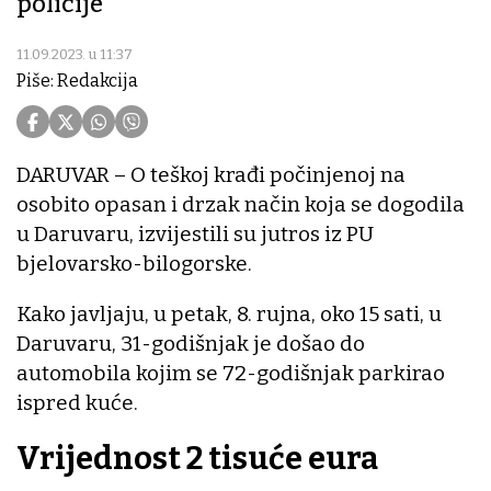
policije
11.09.2023. u 11:37
Piše: Redakcija
DARUVAR – O teškoj krađi počinjenoj na
osobito opasan i drzak način koja se dogodila
u Daruvaru, izvijestili su jutros iz PU
bjelovarsko-bilogorske.
Kako javljaju, u petak, 8. rujna, oko 15 sati, u
Daruvaru, 31-godišnjak je došao do
automobila kojim se 72-godišnjak parkirao
ispred kuće.
Vrijednost 2 tisuće eura