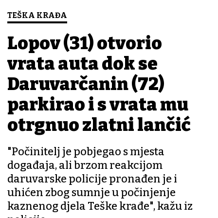
TEŠKA KRAĐA
Lopov (31) otvorio
vrata auta dok se
Daruvarčanin (72)
parkirao i s vrata mu
otrgnuo zlatni lančić
"Počinitelj je pobjegao s mjesta
događaja, ali brzom reakcijom
daruvarske policije pronađen je i
uhićen zbog sumnje u počinjenje
kaznenog djela Teške krađe", kažu iz