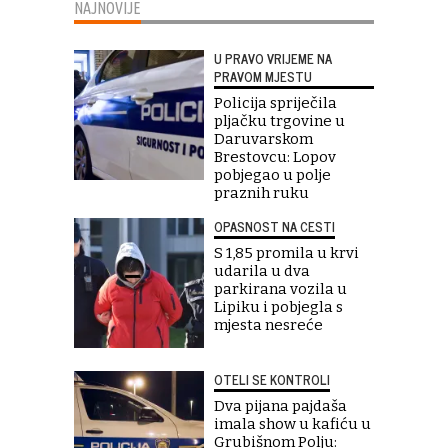
NAJNOVIJE
U PRAVO VRIJEME NA
PRAVOM MJESTU
Policija spriječila
pljačku trgovine u
Daruvarskom
Brestovcu: Lopov
pobjegao u polje
praznih ruku
OPASNOST NA CESTI
S 1,85 promila u krvi
udarila u dva
parkirana vozila u
Lipiku i pobjegla s
mjesta nesreće
OTELI SE KONTROLI
Dva pijana pajdaša
imala show u kafiću u
Grubišnom Polju: