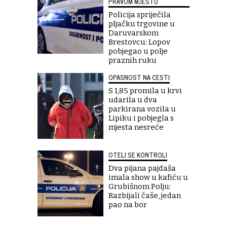
PRAVOM MJESTU
Policija spriječila
pljačku trgovine u
Daruvarskom
Brestovcu: Lopov
pobjegao u polje
praznih ruku
OPASNOST NA CESTI
S 1,85 promila u krvi
udarila u dva
parkirana vozila u
Lipiku i pobjegla s
mjesta nesreće
OTELI SE KONTROLI
Dva pijana pajdaša
imala show u kafiću u
Grubišnom Polju:
Razbijali čaše, jedan
pao na bor