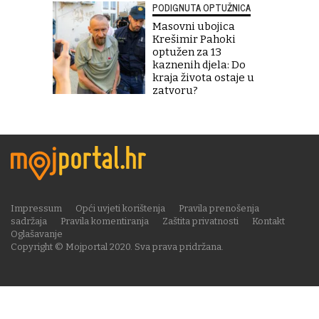
PODIGNUTA OPTUŽNICA
Masovni ubojica
Krešimir Pahoki
optužen za 13
kaznenih djela: Do
kraja života ostaje u
zatvoru?
Impressum
Opći uvjeti korištenja
Pravila prenošenja
sadržaja
Pravila komentiranja
Zaštita privatnosti
Kontakt
Oglašavanje
Copyright © Mojportal 2020. Sva prava pridržana.