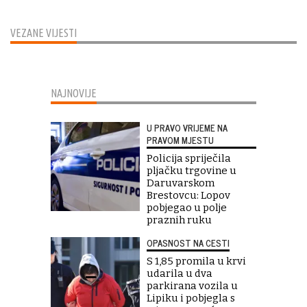
VEZANE VIJESTI
NAJNOVIJE
U PRAVO VRIJEME NA
PRAVOM MJESTU
Policija spriječila
pljačku trgovine u
Daruvarskom
Brestovcu: Lopov
pobjegao u polje
praznih ruku
OPASNOST NA CESTI
S 1,85 promila u krvi
udarila u dva
parkirana vozila u
Lipiku i pobjegla s