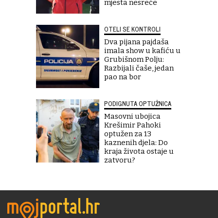
mjesta nesreće
OTELI SE KONTROLI
Dva pijana pajdaša
imala show u kafiću u
Grubišnom Polju:
Razbijali čaše, jedan
pao na bor
PODIGNUTA OPTUŽNICA
Masovni ubojica
Krešimir Pahoki
optužen za 13
kaznenih djela: Do
kraja života ostaje u
zatvoru?