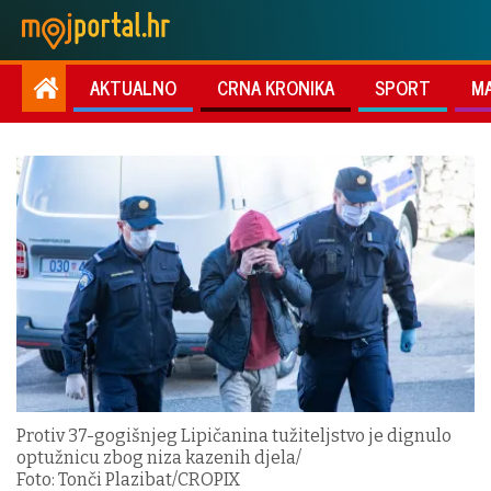
AKTUALNO
CRNA KRONIKA
SPORT
M
Protiv 37-gogišnjeg Lipičanina tužiteljstvo je dignulo
optužnicu zbog niza kazenih djela/
Foto: Tonči Plazibat/CROPIX