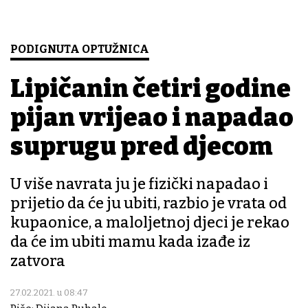
PODIGNUTA OPTUŽNICA
Lipičanin četiri godine
pijan vrijeđao i napadao
suprugu pred djecom
U više navrata ju je fizički napadao i
prijetio da će ju ubiti, razbio je vrata od
kupaonice, a maloljetnoj djeci je rekao
da će im ubiti mamu kada izađe iz
zatvora
27.02.2021. u 08:47