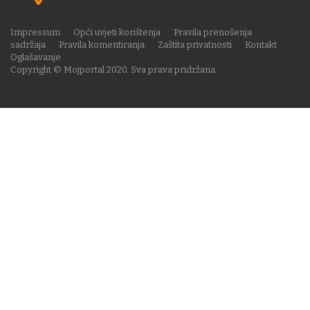
Impressum
Opći uvjeti korištenja
Pravila prenošenja
sadržaja
Pravila komentiranja
Zaštita privatnosti
Kontakt
Oglašavanje
Copyright © Mojportal 2020. Sva prava pridržana.