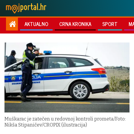
AKTUALNO
CRNA KRONIKA
SPORT
M
Muškarac je zatečen u redovnoj kontroli prometa/Foto:
Nikša Stipaničev/CROPIX (ilustracija)