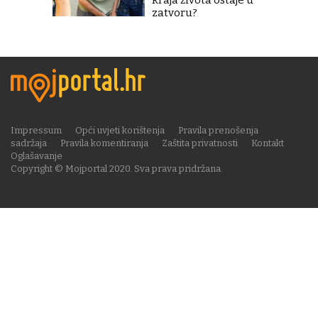
kraja života ostaje u
zatvoru?
Impressum
Opći uvjeti korištenja
Pravila prenošenja
sadržaja
Pravila komentiranja
Zaštita privatnosti
Kontakt
Oglašavanje
Copyright © Mojportal 2020. Sva prava pridržana.