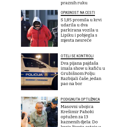
praznih ruku
OPASNOST NA CESTI
S 1,85 promila u krvi
udarila u dva
parkirana vozila u
Lipiku i pobjegla s
mjesta nesreće
OTELI SE KONTROLI
Dva pijana pajdaša
imala show u kafiću u
Grubišnom Polju:
Razbijali čaše, jedan
pao na bor
PODIGNUTA OPTUŽNICA
Masovni ubojica
Krešimir Pahoki
optužen za 13
kaznenih djela: Do