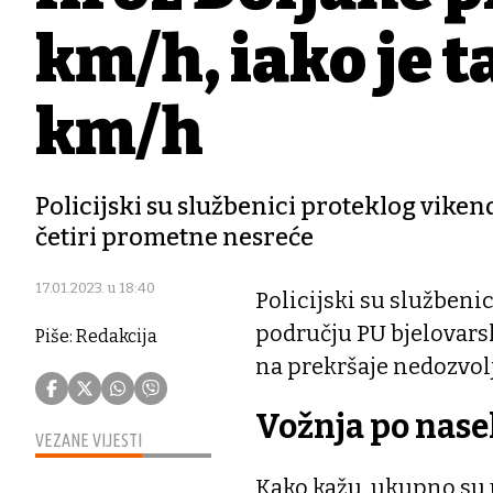
km/h, iako je 
km/h
Policijski su službenici proteklog viken
četiri prometne nesreće
17.01.2023. u 18:40
Policijski su službenici
području PU bjelovars
Piše: Redakcija
na prekršaje nedozvolj
Vožnja po nase
VEZANE VIJESTI
Kako kažu, ukupno su u