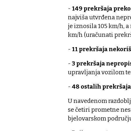
-
149 prekršaja preko
najviša utvrđena nepr
je iznosila 105 km/h, a
km/h (uračunati prekrš
-
11 prekršaja nekori
-
3 prekršaja nepropi
upravljanja vozilom te
-
48 ostalih prekršaja
U navedenom razdoblj
se četiri prometne nes
bjelovarskom područj