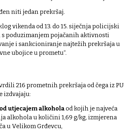
đen niti jedan prekršaj.
log vikenda od 13. do 15. siječnja policijski
li s poduzimanjem pojačanih aktivnosti
anje i sankcioniranje najtežih prekršaja u
lavne ubojice u prometu“.
rdili 216 prometnih prekršaja od čega iz PU
logorske izdvajaju:
pod utjecajem alkohola
od kojih je najveća
a alkohola u količini 1,69 g/kg, izmjerena
ača u Velikom Grđevcu,