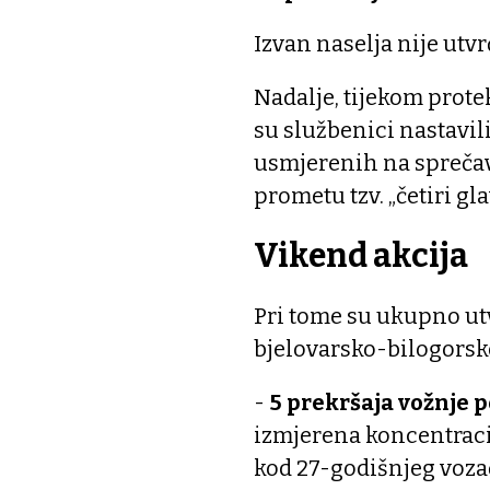
Izvan naselja nije utvr
Nadalje, tijekom protek
su službenici nastavi
usmjerenih na sprečav
prometu tzv. „četiri g
Vikend akcija
Pri tome su ukupno utv
bjelovarsko-bi
-
5 prekršaja vožnje 
izmjerena koncentracij
kod 27-godišnjeg voz