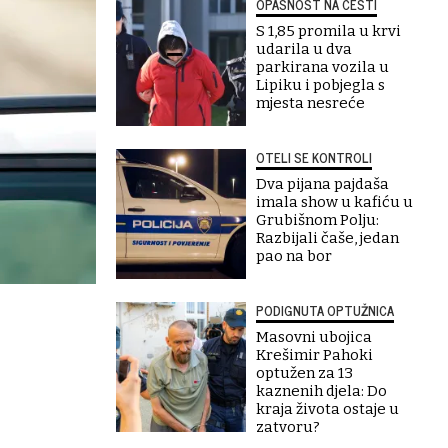
OPASNOST NA CESTI
S 1,85 promila u krvi
udarila u dva
parkirana vozila u
Lipiku i pobjegla s
mjesta nesreće
OTELI SE KONTROLI
Dva pijana pajdaša
imala show u kafiću u
Grubišnom Polju:
Razbijali čaše, jedan
pao na bor
PODIGNUTA OPTUŽNICA
Masovni ubojica
Krešimir Pahoki
optužen za 13
kaznenih djela: Do
kraja života ostaje u
zatvoru?