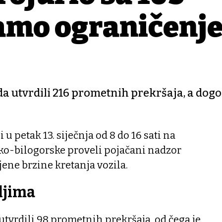
tamo ograničenje
da utvrdili 216 prometnih prekršaja, a dogod
 u petak 13. siječnja od 8 do 16 sati na
ko-bilogorske proveli pojačani nadzor
ene brzine kretanja vozila.
ljima
tvrdili 98 prometnih prekršaja, od čega je