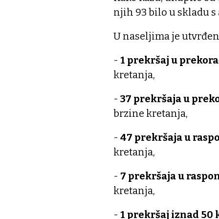
njih 93 bilo u skladu s
U naseljima je utvrđen
-
1 prekršaj u prekor
kretanja,
-
37 prekršaja u prek
brzine kretanja,
-
47 prekršaja u rasp
kretanja,
-
7 prekršaja u raspo
kretanja,
-
1 prekršaj iznad 50