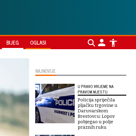
BIJEG
OGLASI
NAJNOVIJE
U PRAVO VRIJEME NA
PRAVOM MJESTU
Policija spriječila
pljačku trgovine u
Daruvarskom
Brestovcu: Lopov
pobjegao u polje
praznih ruku