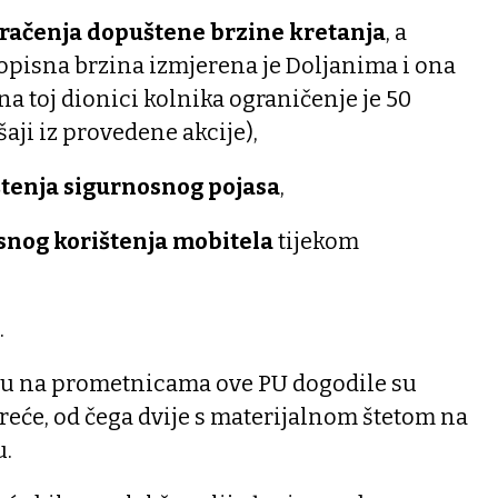
račenja dopuštene brzine kretanja
, a
opisna brzina izmjerena je Doljanima i ona
 na toj dionici kolnika ograničenje je 50
aji iz provedene akcije),
štenja sigurnosnog pojasa
,
snog korištenja mobitela
tijekom
.
u na prometnicama ove PU dogodile su
reće, od čega dvije s materijalnom štetom na
u.