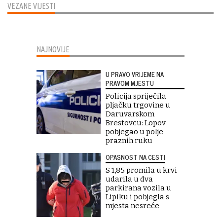
VEZANE VIJESTI
NAJNOVIJE
U PRAVO VRIJEME NA
PRAVOM MJESTU
Policija spriječila
pljačku trgovine u
Daruvarskom
Brestovcu: Lopov
pobjegao u polje
praznih ruku
OPASNOST NA CESTI
S 1,85 promila u krvi
udarila u dva
parkirana vozila u
Lipiku i pobjegla s
mjesta nesreće