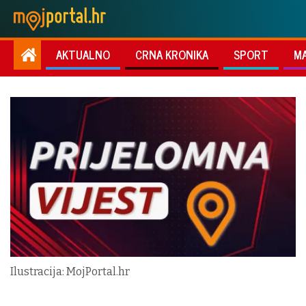
AKTUALNO
CRNA KRONIKA
SPORT
M
Ilustracija: MojPortal.hr