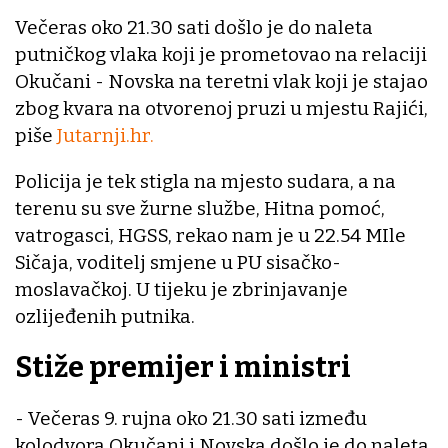
Večeras oko 21.30 sati došlo je do naleta
putničkog vlaka koji je prometovao na relaciji
Okučani - Novska na teretni vlak koji je stajao
zbog kvara na otvorenoj pruzi u mjestu Rajići,
piše
Jutarnji.hr.
Policija je tek stigla na mjesto sudara, a na
terenu su sve žurne službe, Hitna pomoć,
vatrogasci, HGSS, rekao nam je u 22.54 MIle
Sičaja, voditelj smjene u PU sisačko-
moslavačkoj. U tijeku je zbrinjavanje
ozlijeđenih putnika.
Stiže premijer i ministri
- Večeras 9. rujna oko 21.30 sati između
kolodvora Okučani i Novska došlo je do naleta