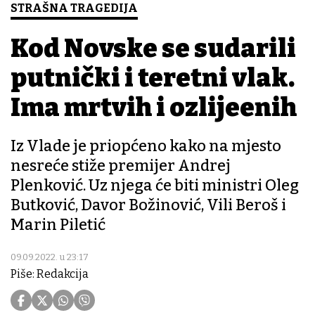
STRAŠNA TRAGEDIJA
Kod Novske se sudarili
putnički i teretni vlak.
Ima mrtvih i ozlijeđenih
Iz Vlade je priopćeno kako na mjesto
nesreće stiže premijer Andrej
Plenković. Uz njega će biti ministri Oleg
Butković, Davor Božinović, Vili Beroš i
Marin Piletić
09.09.2022. u 23:17
Piše: Redakcija