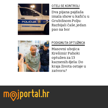
OTELI SE KONTROLI
Dva pijana pajdaša
imala show u kafiću u
Grubišnom Polju:
Razbijali čaše, jedan
pao na bor
PODIGNUTA OPTUŽNICA
Masovni ubojica
Krešimir Pahoki
optužen za 13
kaznenih djela: Do
kraja života ostaje u
zatvoru?