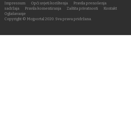
Impressum
Opći uvjeti korištenja
Pravila prenošenja
sadržaja
Pravila komentiranja
Zaštita privatnosti
Kontakt
Oglašavanje
Copyright © Mojportal 2020. Sva prava pridržana.