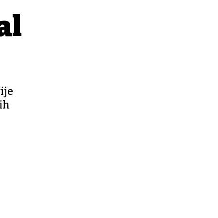
al
ije
ih