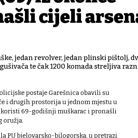
šli cijeli arsen
ke, jedan revolver, jedan plinski pištolj, dv
igušivača te čak 1200 komada streljiva razn
olicijske postaje Garešnica obavili su
će i drugih prostorija u jednom mjestu u
 koristi 69-godišnji muškarac i pronašli
g oružja.
ila PU bjelovarsko-bilogorska, u pretrazi