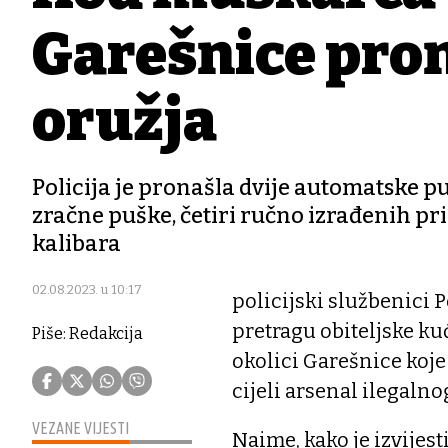
Garešnice prona
oružja
Policija je pronašla dvije automatske puš
zračne puške, četiri ručno izrađenih pr
kalibara
02.08.2023. u 10:17
policijski službenici P
pretragu obiteljske ku
Piše: Redakcija
okolici Garešnice koje
cijeli arsenal ilegalno
VEZANE VIJESTI
Naime, kako je izvijest