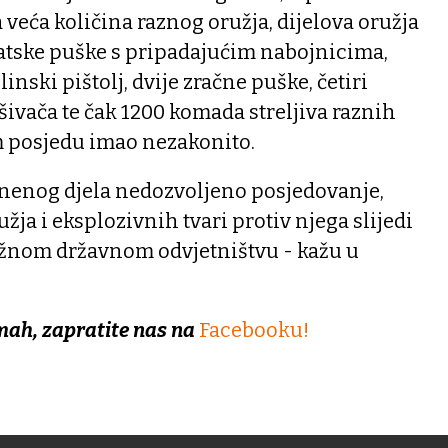
 veća količina raznog oružja, dijelova oružja
omatske puške s pripadajućim nabojnicima,
inski pištolj, dvije zračne puške, četiri
ivača te čak 1200 komada streljiva raznih
om posjedu imao nezakonito.
nenog djela nedozvoljeno posjedovanje,
užja i eksplozivnih tvari protiv njega slijedi
žnom državnom odvjetništvu - kažu u
mah, zapratite nas na
Facebooku!