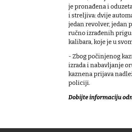
je pronađena i oduzeta
i streljiva: dvije aut
jedan revolver, jedan pl
ručno izrađenih priguš
kalibara, koje je u sv
- Zbog počinjenog kaz
izrada i nabavljanje or
kaznena prijava nadle
policiji.
Dobijte informaciju od