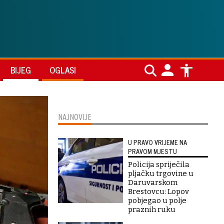
BIJEG
OGLASI
NAJNOVIJE
U PRAVO VRIJEME NA
PRAVOM MJESTU
Policija spriječila
pljačku trgovine u
Daruvarskom
Brestovcu: Lopov
pobjegao u polje
praznih ruku