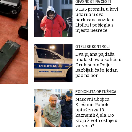
OPASNOST NA CESTI
S 1,85 promila u krvi
udarila u dva
parkirana vozila u
Lipiku i pobjegla s
mjesta nesreće
OTELI SE KONTROLI
Dva pijana pajdaša
imala show u kafiću u
Grubišnom Polju:
Razbijali čaše, jedan
pao na bor
PODIGNUTA OPTUŽNICA
Masovni ubojica
Krešimir Pahoki
optužen za 13
kaznenih djela: Do
kraja života ostaje u
zatvoru?