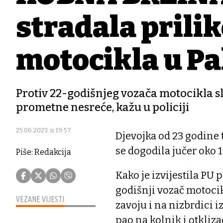
stradala prili
motocikla u P
Protiv 22-godišnjeg vozača motocikla s
prometne nesreće, kažu u policiji
25.06.2023. u 19:57
Djevojka od 23 godine 
se dogodila jučer oko 1
Piše: Redakcija
Kako je izvijestila PU
godišnji vozač motocik
VEZANE VIJESTI
zavoju i na nizbrdici 
pao na kolnik i otkliz