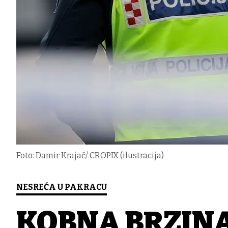
Foto: Damir Krajač/ CROPIX (ilustracija)
NESREĆA U PAKRACU
KOBNA BRZINA 