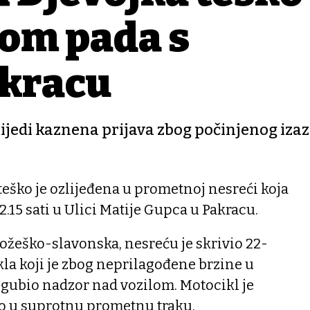
kom pada s
akracu
lijedi kaznena prijava zbog počinjenog iza
teško je ozlijeđena u prometnoj nesreći koja
2.15 sati u Ulici Matije Gupca u Pakracu.
 požeško-slavonska, nesreću je skrivio 22-
la koji je zbog neprilagođene brzine u
izgubio nadzor nad vozilom. Motocikl je
ao u suprotnu prometnu traku.