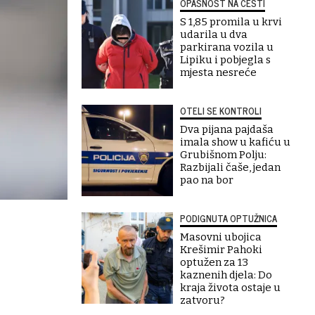
OPASNOST NA CESTI
S 1,85 promila u krvi
udarila u dva
parkirana vozila u
Lipiku i pobjegla s
mjesta nesreće
OTELI SE KONTROLI
Dva pijana pajdaša
imala show u kafiću u
Grubišnom Polju:
Razbijali čaše, jedan
pao na bor
PODIGNUTA OPTUŽNICA
Masovni ubojica
Krešimir Pahoki
optužen za 13
kaznenih djela: Do
kraja života ostaje u
zatvoru?