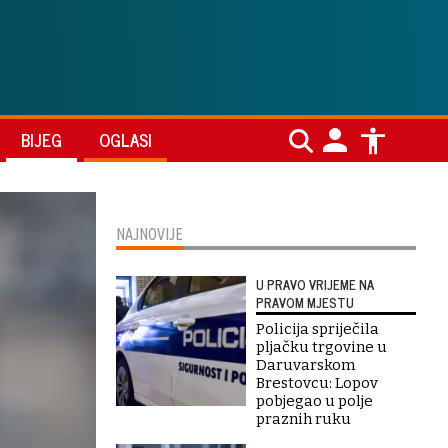
BIJEG
OGLASI
NAJNOVIJE
U PRAVO VRIJEME NA
PRAVOM MJESTU
Policija spriječila
pljačku trgovine u
Daruvarskom
Brestovcu: Lopov
pobjegao u polje
praznih ruku