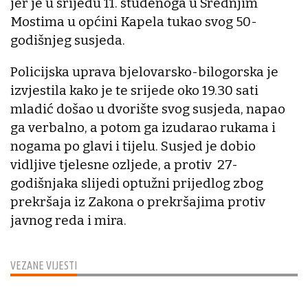
jer je u srijedu 11. studenoga u Srednjim
Mostima u općini Kapela tukao svog 50-
godišnjeg susjeda.
Policijska uprava bjelovarsko-bilogorska je
izvjestila kako je te srijede oko 19.30 sati
mladić došao u dvorište svog susjeda, napao
ga verbalno, a potom ga izudarao rukama i
nogama po glavi i tijelu. Susjed je dobio
vidljive tjelesne ozljede, a protiv 27-
godišnjaka slijedi optužni prijedlog zbog
prekršaja iz Zakona o prekršajima protiv
javnog reda i mira.
VEZANE VIJESTI