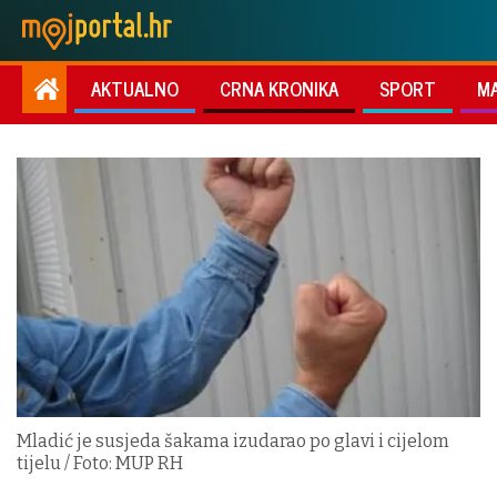
AKTUALNO
CRNA KRONIKA
SPORT
M
Mladić je susjeda šakama izudarao po glavi i cijelom
tijelu / Foto: MUP RH