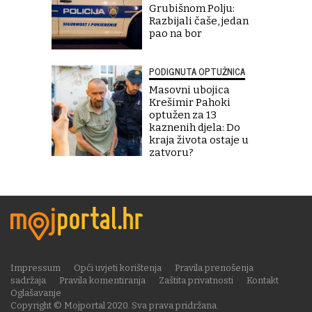
Grubišnom Polju:
Razbijali čaše, jedan
pao na bor
PODIGNUTA OPTUŽNICA
Masovni ubojica
Krešimir Pahoki
optužen za 13
kaznenih djela: Do
kraja života ostaje u
zatvoru?
Impressum
Opći uvjeti korištenja
Pravila prenošenja
sadržaja
Pravila komentiranja
Zaštita privatnosti
Kontakt
Oglašavanje
Copyright © Mojportal 2020. Sva prava pridržana.