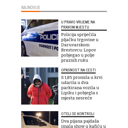
NAJNOVIJE
U PRAVO VRIJEME NA
PRAVOM MJESTU
Policija spriječila
pljačku trgovine u
Daruvarskom
Brestovcu: Lopov
pobjegao u polje
praznih ruku
OPASNOST NA CESTI
S 1,85 promila u krvi
udarila u dva
parkirana vozila u
Lipiku i pobjegla s
mjesta nesreće
OTELI SE KONTROLI
Dva pijana pajdaša
imala show u kafiću u