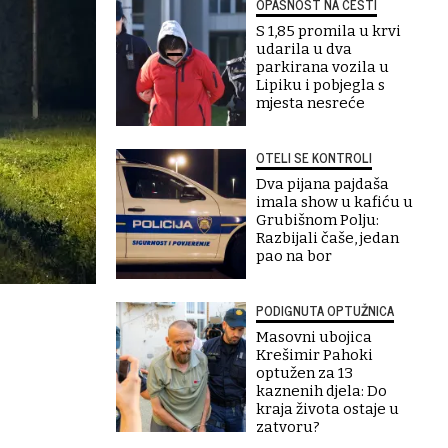
OPASNOST NA CESTI
S 1,85 promila u krvi
udarila u dva
parkirana vozila u
Lipiku i pobjegla s
mjesta nesreće
OTELI SE KONTROLI
Dva pijana pajdaša
imala show u kafiću u
Grubišnom Polju:
Razbijali čaše, jedan
pao na bor
PODIGNUTA OPTUŽNICA
Masovni ubojica
Krešimir Pahoki
optužen za 13
kaznenih djela: Do
kraja života ostaje u
zatvoru?