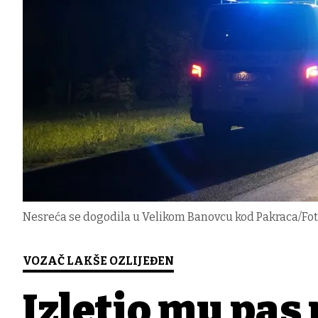
Nesreća se dogodila u Velikom Banovcu kod Pakraca/Foto:
VOZAČ LAKŠE OZLIJEĐEN
Izletio mu pas 