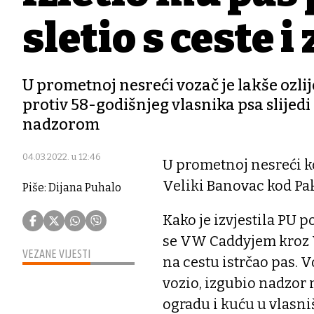
sletio s ceste i
U prometnoj nesreći vozač je lakše ozlij
protiv 58-godišnjeg vlasnika psa slijed
nadzorom
04.03.2022. u 12:46
U prometnoj nesreći ko
Veliki Banovac kod Pak
Piše: Dijana Puhalo
Kako je izvjestila PU 
se VW Caddyjem kroz Ve
VEZANE VIJESTI
na cestu istrčao pas. 
vozio, izgubio nadzor 
ogradu i kuću u vlasn