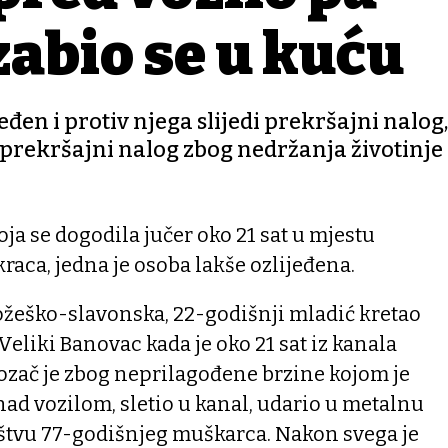
 zabio se u kuću
eđen i protiv njega slijedi prekršajni nalog
i prekršajni nalog zbog nedržanja životinje
ja se dogodila jučer oko 21 sat u mjestu
raca, jedna je osoba lakše ozlijeđena.
požeško-slavonska, 22-godišnji mladić kretao
liki Banovac kada je oko 21 sat iz kanala
Vozač je zbog neprilagođene brzine kojom je
nad vozilom, sletio u kanal, udario u metalnu
ištvu 77-godišnjeg muškarca. Nakon svega je