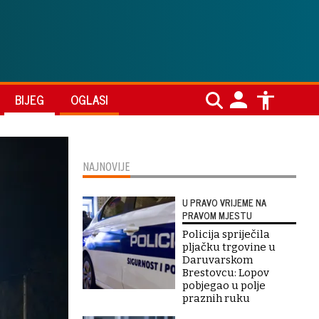
BIJEG
OGLASI
NAJNOVIJE
U PRAVO VRIJEME NA
PRAVOM MJESTU
Policija spriječila
pljačku trgovine u
Daruvarskom
Brestovcu: Lopov
pobjegao u polje
praznih ruku