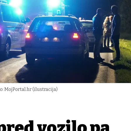
 MojPortal.hr (ilustracija)
pred vozilo pa