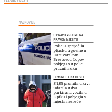
VEZANE VIJESTI
NAJNOVIJE
U PRAVO VRIJEME NA
PRAVOM MJESTU
Policija spriječila
pljačku trgovine u
Daruvarskom
Brestovcu: Lopov
pobjegao u polje
praznih ruku
OPASNOST NA CESTI
S 1,85 promila u krvi
udarila u dva
parkirana vozila u
Lipiku i pobjegla s
mjesta nesreće