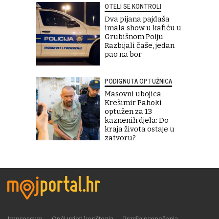
OTELI SE KONTROLI
Dva pijana pajdaša
imala show u kafiću u
Grubišnom Polju:
Razbijali čaše, jedan
pao na bor
PODIGNUTA OPTUŽNICA
Masovni ubojica
Krešimir Pahoki
optužen za 13
kaznenih djela: Do
kraja života ostaje u
zatvoru?
Impressum
Opći uvjeti korištenja
Pravila prenošenja