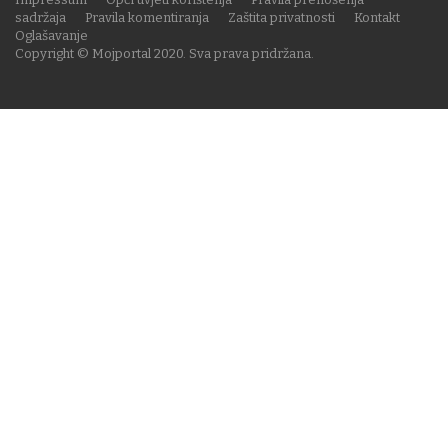
sadržaja
Pravila komentiranja
Zaštita privatnosti
Kontakt
Oglašavanje
Copyright © Mojportal 2020. Sva prava pridržana.