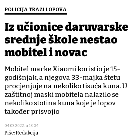
POLICIJA TRAŽI LOPOVA
Iz učionice daruvarske
srednje škole nestao
mobitel i novac
Mobitel marke Xiaomi koristio je 15-
godišnjak, a njegova 33-majka štetu
procjenjuje na nekoliko tisuća kuna. U
zaštitnoj maski mobitela nalazilo se
nekoliko stotina kuna koje je lopov
također prisvojio
04.03.2022. u 13:04
Piše: Redakcija