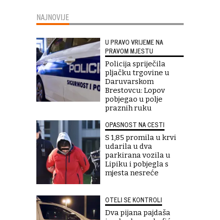
NAJNOVIJE
U PRAVO VRIJEME NA
PRAVOM MJESTU
Policija spriječila
pljačku trgovine u
Daruvarskom
Brestovcu: Lopov
pobjegao u polje
praznih ruku
OPASNOST NA CESTI
S 1,85 promila u krvi
udarila u dva
parkirana vozila u
Lipiku i pobjegla s
mjesta nesreće
OTELI SE KONTROLI
Dva pijana pajdaša