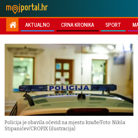
AKTUALNO
CRNA KRONIKA
SPORT
M
Policija je obavila očevid na mjestu krađe/Foto: Nikša
Stipaničev/CROPIX (ilustracija)