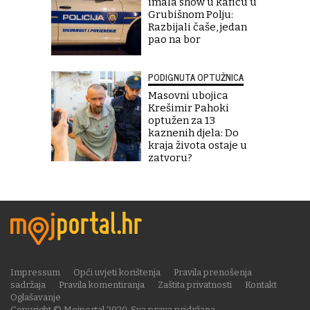
imala show u kafiću u
Grubišnom Polju:
Razbijali čaše, jedan
pao na bor
PODIGNUTA OPTUŽNICA
Masovni ubojica
Krešimir Pahoki
optužen za 13
kaznenih djela: Do
kraja života ostaje u
zatvoru?
Impressum
Opći uvjeti korištenja
Pravila prenošenja
sadržaja
Pravila komentiranja
Zaštita privatnosti
Kontakt
Oglašavanje
Copyright © Mojportal 2020. Sva prava pridržana.