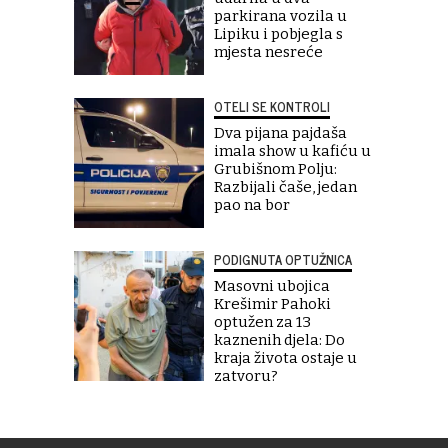
parkirana vozila u
Lipiku i pobjegla s
mjesta nesreće
OTELI SE KONTROLI
Dva pijana pajdaša
imala show u kafiću u
Grubišnom Polju:
Razbijali čaše, jedan
pao na bor
PODIGNUTA OPTUŽNICA
Masovni ubojica
Krešimir Pahoki
optužen za 13
kaznenih djela: Do
kraja života ostaje u
zatvoru?