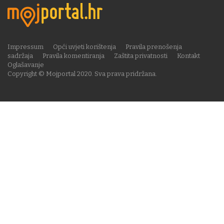
Impressum
Opći uvjeti korištenja
Pravila prenošenja
sadržaja
Pravila komentiranja
Zaštita privatnosti
Kontakt
Oglašavanje
Copyright © Mojportal 2020. Sva prava pridržana.