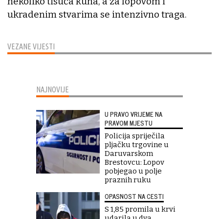
nekoliko tisuća kuna, a za lopovom i
ukradenim stvarima se intenzivno traga.
VEZANE VIJESTI
NAJNOVIJE
U PRAVO VRIJEME NA
PRAVOM MJESTU
Policija spriječila
pljačku trgovine u
Daruvarskom
Brestovcu: Lopov
pobjegao u polje
praznih ruku
OPASNOST NA CESTI
S 1,85 promila u krvi
udarila u dva