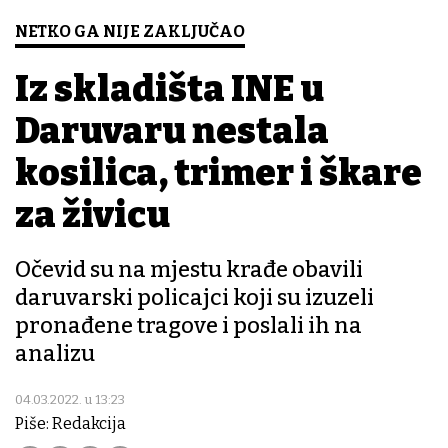
NETKO GA NIJE ZAKLJUČAO
Iz skladišta INE u
Daruvaru nestala
kosilica, trimer i škare
za živicu
Očevid su na mjestu krađe obavili
daruvarski policajci koji su izuzeli
pronađene tragove i poslali ih na
analizu
04.03.2022. u 13:23
Piše: Redakcija