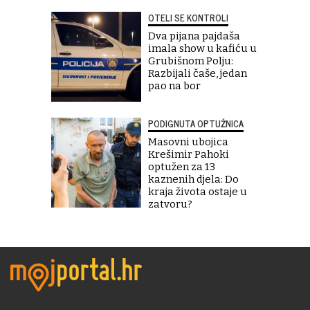
OTELI SE KONTROLI
Dva pijana pajdaša
imala show u kafiću u
Grubišnom Polju:
Razbijali čaše, jedan
pao na bor
PODIGNUTA OPTUŽNICA
Masovni ubojica
Krešimir Pahoki
optužen za 13
kaznenih djela: Do
kraja života ostaje u
zatvoru?