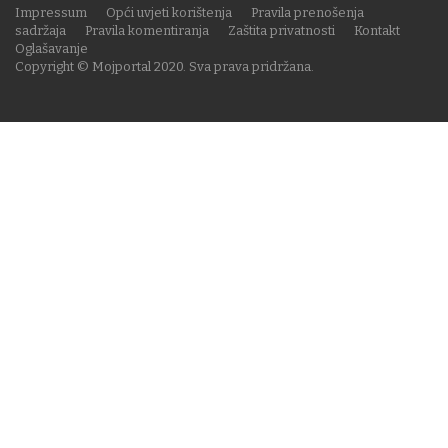
Impressum
Opći uvjeti korištenja
Pravila prenošenja
sadržaja
Pravila komentiranja
Zaštita privatnosti
Kontakt
Oglašavanje
Copyright © Mojportal 2020. Sva prava pridržana.