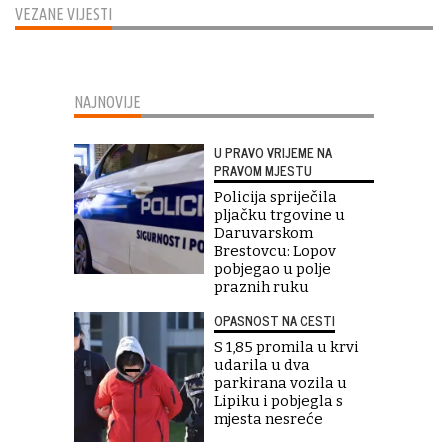
VEZANE VIJESTI
NAJNOVIJE
U PRAVO VRIJEME NA
PRAVOM MJESTU
Policija spriječila
pljačku trgovine u
Daruvarskom
Brestovcu: Lopov
pobjegao u polje
praznih ruku
OPASNOST NA CESTI
S 1,85 promila u krvi
udarila u dva
parkirana vozila u
Lipiku i pobjegla s
mjesta nesreće