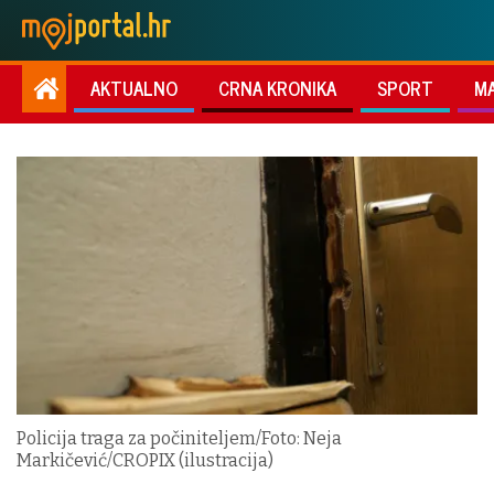
AKTUALNO
CRNA KRONIKA
SPORT
M
Policija traga za počiniteljem/Foto: Neja
Markičević/CROPIX (ilustracija)