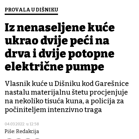
PROVALA U DIŠNIKU
Iz nenaseljene kuće
ukrao dvije peći na
drva i dvije potopne
električne pumpe
Vlasnik kuće u Dišniku kod Garešnice
nastalu materijalnu štetu procjenjuje
na nekoliko tisuća kuna, a policija za
počiniteljem intenzivno traga
04.03.2022. u 12:58
Piše: Redakcija