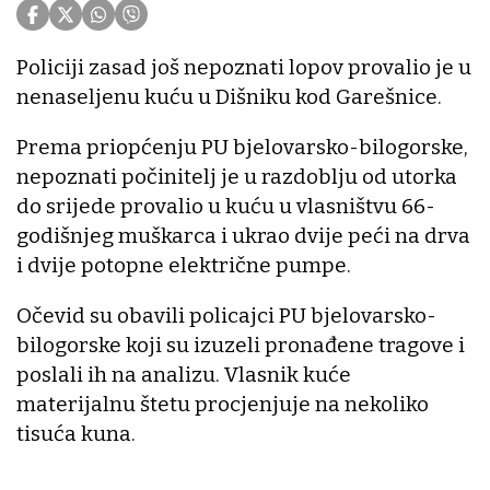
Policiji zasad još nepoznati lopov provalio je u
nenaseljenu kuću u Dišniku kod Garešnice.
Prema priopćenju PU bjelovarsko-bilogorske,
nepoznati počinitelj je u razdoblju od utorka
do srijede provalio u kuću u vlasništvu 66-
godišnjeg muškarca i ukrao dvije peći na drva
i dvije potopne električne pumpe.
Očevid su obavili policajci PU bjelovarsko-
bilogorske koji su izuzeli pronađene tragove i
poslali ih na analizu. Vlasnik kuće
materijalnu štetu procjenjuje na nekoliko
tisuća kuna.