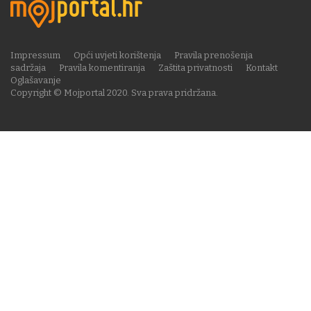
Impressum
Opći uvjeti korištenja
Pravila prenošenja
sadržaja
Pravila komentiranja
Zaštita privatnosti
Kontakt
Oglašavanje
Copyright © Mojportal 2020. Sva prava pridržana.