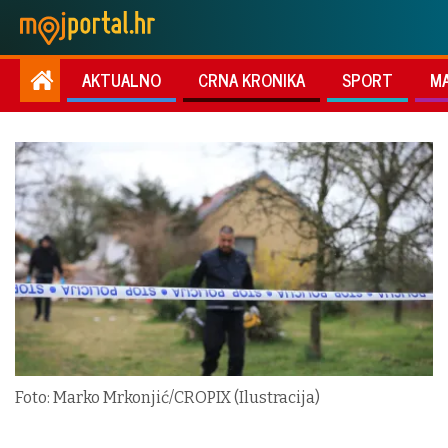
AKTUALNO
CRNA KRONIKA
SPORT
M
Foto: Marko Mrkonjić/CROPIX (Ilustracija)