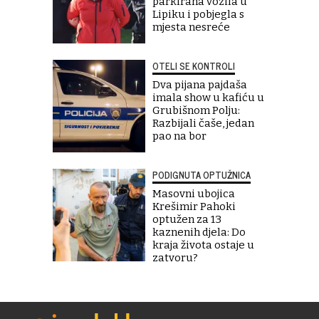
parkirana vozila u
Lipiku i pobjegla s
mjesta nesreće
OTELI SE KONTROLI
Dva pijana pajdaša
imala show u kafiću u
Grubišnom Polju:
Razbijali čaše, jedan
pao na bor
PODIGNUTA OPTUŽNICA
Masovni ubojica
Krešimir Pahoki
optužen za 13
kaznenih djela: Do
kraja života ostaje u
zatvoru?