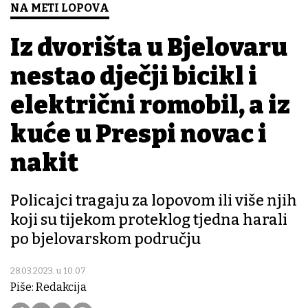
NA METI LOPOVA
Iz dvorišta u Bjelovaru
nestao dječji bicikl i
električni romobil, a iz
kuće u Prespi novac i
nakit
Policajci tragaju za lopovom ili više njih
koji su tijekom proteklog tjedna harali
po bjelovarskom području
28.03.2023. u 10:07
Piše: Redakcija