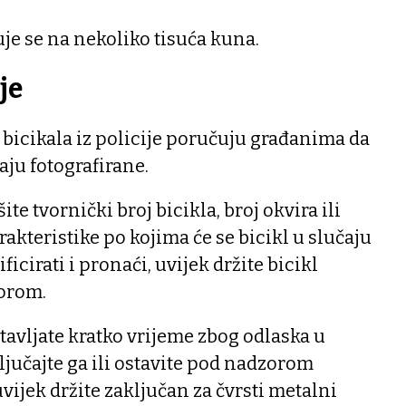
uje se na nekoliko tisuća kuna.
je
 bicikala iz policije poručuju građanima da
aju fotografirane.
šite tvornički broj bicikla, broj okvira ili
akteristike po kojima će se bicikl u slučaju
icirati i pronaći, uvijek držite bicikl
zorom.
stavljate kratko vrijeme zbog odlaska u
ključajte ga ili ostavite pod nadzorom
vijek držite zaključan za čvrsti metalni