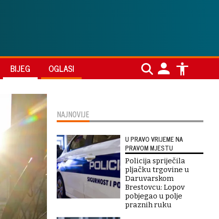
BIJEG
OGLASI
NAJNOVIJE
U PRAVO VRIJEME NA
PRAVOM MJESTU
Policija spriječila
pljačku trgovine u
Daruvarskom
Brestovcu: Lopov
pobjegao u polje
praznih ruku