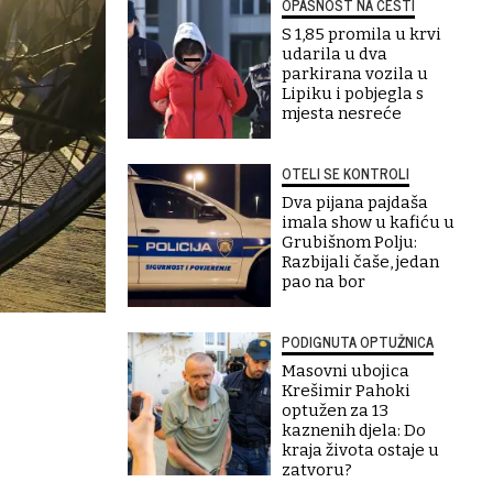
OPASNOST NA CESTI
S 1,85 promila u krvi
udarila u dva
parkirana vozila u
Lipiku i pobjegla s
mjesta nesreće
OTELI SE KONTROLI
Dva pijana pajdaša
imala show u kafiću u
Grubišnom Polju:
Razbijali čaše, jedan
pao na bor
PODIGNUTA OPTUŽNICA
Masovni ubojica
Krešimir Pahoki
optužen za 13
kaznenih djela: Do
kraja života ostaje u
zatvoru?