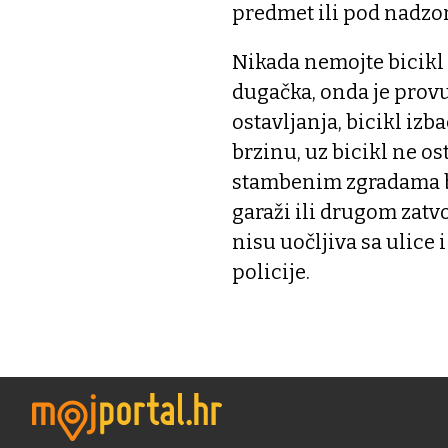
predmet ili pod nadzo
Nikada nemojte bicikl z
dugačka, onda je provu
ostavljanja, bicikl izb
brzinu, uz bicikl ne ost
stambenim zgradama bi
garaži ili drugom zat
nisu uočljiva sa ulice 
policije.