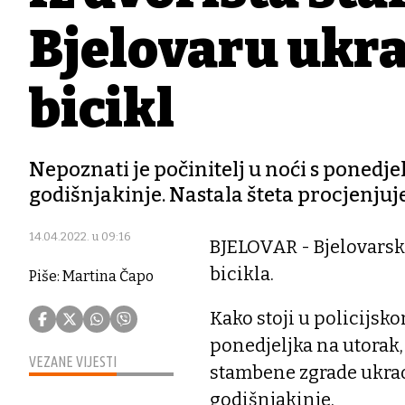
Bjelovaru ukr
bicikl
Nepoznati je počinitelj u noći s ponedje
godišnjakinje. Nastala šteta procjenjuj
14.04.2022. u 09:16
BJELOVAR - Bjelovarska 
bicikla.
Piše: Martina Čapo
Kako stoji u policijsko
ponedjeljka na utorak, s
VEZANE VIJESTI
stambene zgrade ukrao 
godišnjakinje.