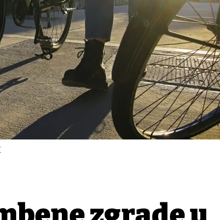
X
ambene zgrade u