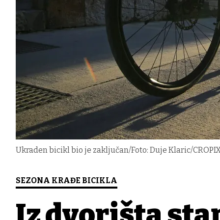
Ukraden bicikl bio je zaključan/Foto: Duje Klaric/CROPI
SEZONA KRAĐE BICIKLA
Iz dvorišta st