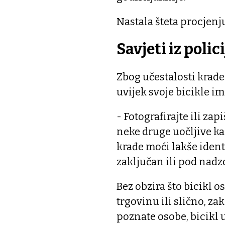
Nastala šteta procjenj
Savjeti iz polici
Zbog učestalosti krađe
uvijek svoje bicikle im
- Fotografirajte ili zapi
neke druge uočljive kar
krađe moći lakše identif
zaključan ili pod nad
Bez obzira što bicikl o
trgovinu ili slično, za
poznate osobe, bicikl u