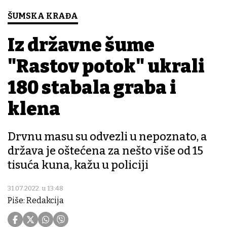
ŠUMSKA KRAĐA
Iz državne šume
"Rastov potok" ukrali
180 stabala graba i
klena
Drvnu masu su odvezli u nepoznato, a
država je oštećena za nešto više od 15
tisuća kuna, kažu u policiji
31.07.2022. u 13:48
Piše: Redakcija