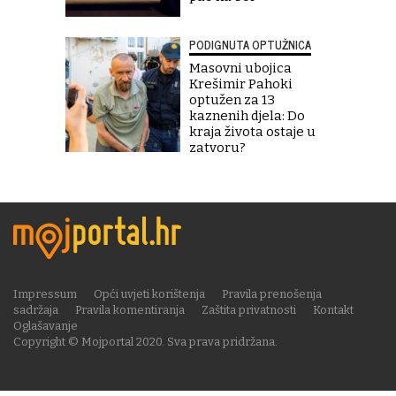
PODIGNUTA OPTUŽNICA
Masovni ubojica
Krešimir Pahoki
optužen za 13
kaznenih djela: Do
kraja života ostaje u
zatvoru?
Impressum
Opći uvjeti korištenja
Pravila prenošenja
sadržaja
Pravila komentiranja
Zaštita privatnosti
Kontakt
Oglašavanje
Copyright © Mojportal 2020. Sva prava pridržana.