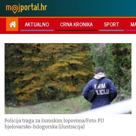
AKTUALNO
CRNA KRONIKA
SPORT
M
Policija traga za šumskim lopovima/Foto: PU
bjelovarsko-bilogorska (ilustracija)