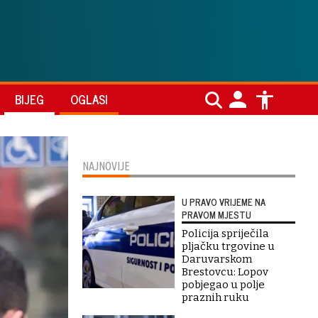
BIJEG
OGLASI
NAJNOVIJE
U PRAVO VRIJEME NA
PRAVOM MJESTU
Policija spriječila
pljačku trgovine u
Daruvarskom
Brestovcu: Lopov
pobjegao u polje
praznih ruku