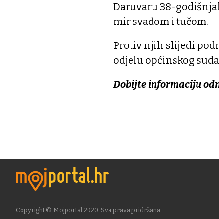
Daruvaru 38-godišnjak 
mir svađom i tučom.
Protiv njih slijedi p
odjelu općinskog suda u
Dobijte informaciju od
Copyright © Mojportal 2020. Sva prava pridržana.