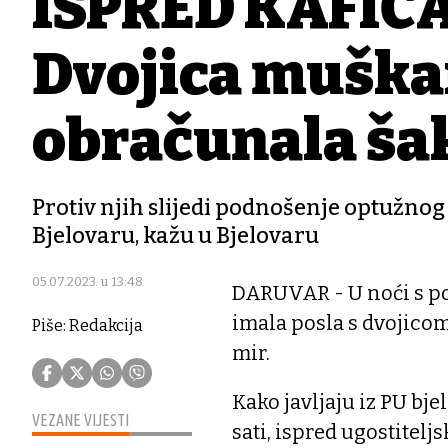
ISPRED KAFIĆ
Dvojica muškar
obračunala š
Protiv njih slijedi podnošenje optužno
Bjelovaru, kažu u Bjelovaru
05.07.2023. u 13:48
DARUVAR - U noći s pon
imala posla s dvojicom
Piše: Redakcija
mir.
Kako javljaju iz PU bje
VEZANE VIJESTI
sati, ispred ugostitelj