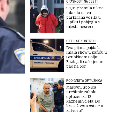
OPASNOST NA CESTI
S 1,85 promila u krvi
udarila u dva
parkirana vozila u
Lipiku i pobjegla s
mjesta nesreće
OTELI SE KONTROLI
Dva pijana pajdaša
imala show u kafiću u
Grubišnom Polju:
Razbijali čaše, jedan
pao na bor
PODIGNUTA OPTUŽNICA
Masovni ubojica
Krešimir Pahoki
optužen za 13
kaznenih djela: Do
kraja života ostaje u
zatvoru?