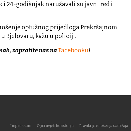
i 24-godišnjak narušavali su javni red i
odnošenje optužnog prijedloga Prekršajnom
 Bjelovaru, kažu u policiji.
mah, zapratite nas na
Facebooku
!
Impressum
Opći uvjeti korištenja
Pravila prenošenja sadržaja