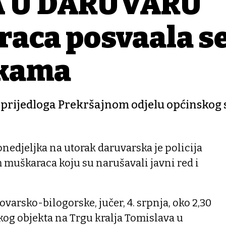
A U DARUVARU
aca posvađala s
akama
g prijedloga Prekršajnom odjelu općinskog 
edjeljka na utorak daruvarska je policija
 muškaraca koju su narušavali javni red i
lovarsko-bilogorske, jučer, 4. srpnja, oko 2,30
skog objekta na Trgu kralja Tomislava u