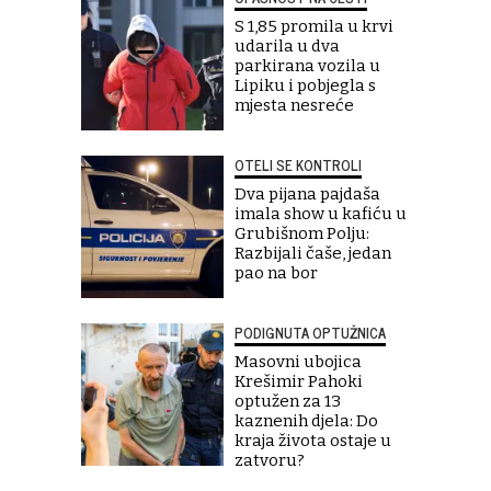
S 1,85 promila u krvi
udarila u dva
parkirana vozila u
Lipiku i pobjegla s
mjesta nesreće
OTELI SE KONTROLI
Dva pijana pajdaša
imala show u kafiću u
Grubišnom Polju:
Razbijali čaše, jedan
pao na bor
PODIGNUTA OPTUŽNICA
Masovni ubojica
Krešimir Pahoki
optužen za 13
kaznenih djela: Do
kraja života ostaje u
zatvoru?