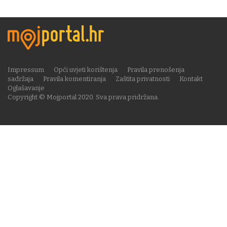
Impressum
Opći uvjeti korištenja
Pravila prenošenja
sadržaja
Pravila komentiranja
Zaštita privatnosti
Kontakt
Oglašavanje
Copyright © Mojportal 2020. Sva prava pridržana.