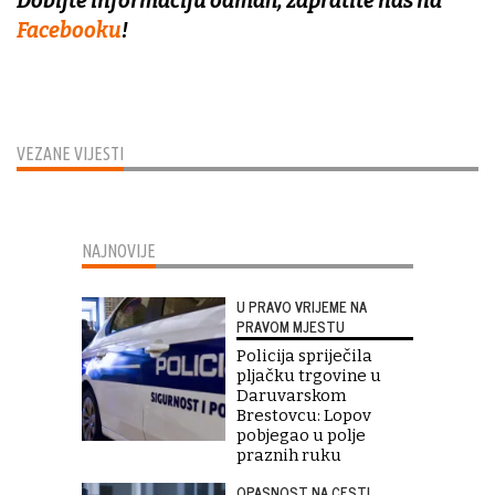
Dobijte informaciju odmah, zapratite nas na
Facebooku
!
VEZANE VIJESTI
NAJNOVIJE
U PRAVO VRIJEME NA
PRAVOM MJESTU
Policija spriječila
pljačku trgovine u
Daruvarskom
Brestovcu: Lopov
pobjegao u polje
praznih ruku
OPASNOST NA CESTI