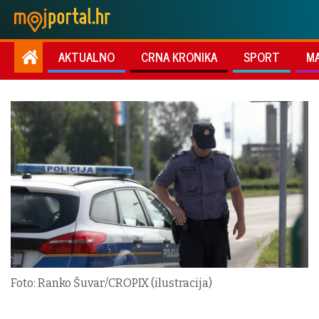
AKTUALNO
CRNA KRONIKA
SPORT
M
Foto: Ranko Šuvar/CROPIX (ilustracija)