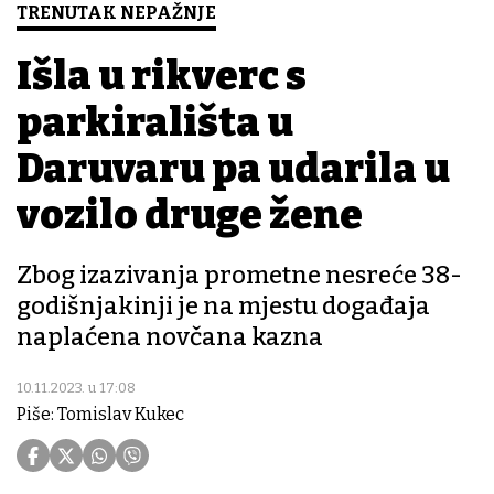
TRENUTAK NEPAŽNJE
Išla u rikverc s
parkirališta u
Daruvaru pa udarila u
vozilo druge žene
Zbog izazivanja prometne nesreće 38-
godišnjakinji je na mjestu događaja
naplaćena novčana kazna
10.11.2023. u 17:08
Piše: Tomislav Kukec