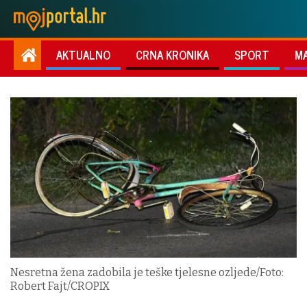
AKTUALNO
CRNA KRONIKA
SPORT
M
Nesretna žena zadobila je teške tjelesne ozljede/Foto:
Robert Fajt/CROPIX