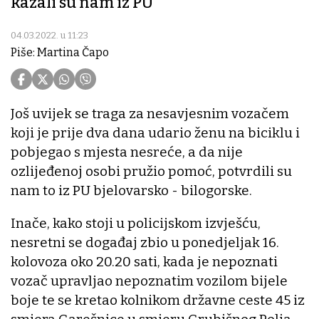
kazali su nam iz PU
04.03.2022. u 11:23
Piše: Martina Čapo
Još uvijek se traga za nesavjesnim vozačem
koji je prije dva dana udario ženu na biciklu i
pobjegao s mjesta nesreće, a da nije
ozlijeđenoj osobi pružio pomoć, potvrdili su
nam to iz PU bjelovarsko - bilogorske.
Inače, kako stoji u policijskom izvješću,
nesretni se događaj zbio u ponedjeljak 16.
kolovoza oko 20.20 sati, kada je nepoznati
vozač upravljao nepoznatim vozilom bijele
boje te se kretao kolnikom državne ceste 45 iz