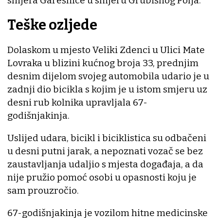
smjera Garešnice u smjeru Grubišnog Polja.
Teške ozljede
Dolaskom u mjesto Veliki Zdenci u Ulici Mate
Lovraka u blizini kućnog broja 33, prednjim
desnim dijelom svojeg automobila udario je u
zadnji dio bicikla s kojim je u istom smjeru uz
desni rub kolnika upravljala 67-
godišnjakinja.
Uslijed udara, bicikl i biciklistica su odbačeni
u desni putni jarak, a nepoznati vozač se bez
zaustavljanja udaljio s mjesta događaja, a da
nije pružio pomoć osobi u opasnosti koju je
sam prouzročio.
67-godišnjakinja je vozilom hitne medicinske