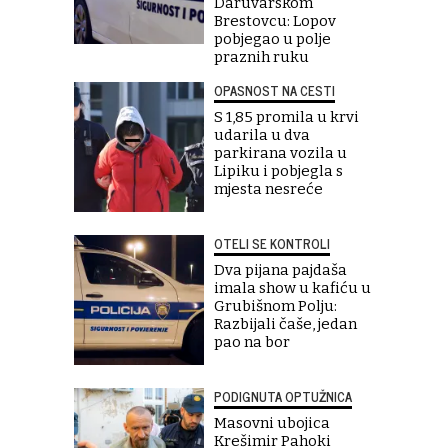
Daruvarskom
Brestovcu: Lopov
pobjegao u polje
praznih ruku
OPASNOST NA CESTI
S 1,85 promila u krvi
udarila u dva
parkirana vozila u
Lipiku i pobjegla s
mjesta nesreće
OTELI SE KONTROLI
Dva pijana pajdaša
imala show u kafiću u
Grubišnom Polju:
Razbijali čaše, jedan
pao na bor
PODIGNUTA OPTUŽNICA
Masovni ubojica
Krešimir Pahoki