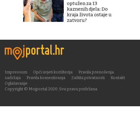
optužen za 13
kaznenih djela: Do
kraja života ostaje u
zatvoru?
Impressum
Opći uvjeti korištenja
Pravila prenošenja
sadržaja
Pravila komentiranja
Zaštita privatnosti
Kontakt
Oglašavanje
Copyright © Mojportal 2020. Sva prava pridržana.