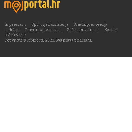
Impressum
Opći uvjeti korištenja
Pravila prenošenja
sadržaja
Pravila komentiranja
Zaštita privatnosti
Kontakt
Oglašavanje
Copyright © Mojportal 2020. Sva prava pridržana.