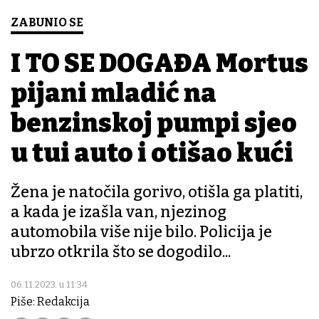
ZABUNIO SE
I TO SE DOGAĐA Mortus
pijani mladić na
benzinskoj pumpi sjeo
u tuđi auto i otišao kući
Žena je natočila gorivo, otišla ga platiti,
a kada je izašla van, njezinog
automobila više nije bilo. Policija je
ubrzo otkrila što se dogodilo...
06.11.2023. u 11:34
Piše: Redakcija