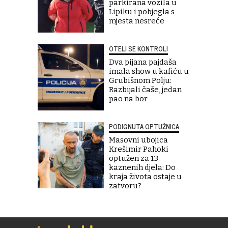
parkirana vozila u
Lipiku i pobjegla s
mjesta nesreće
OTELI SE KONTROLI
Dva pijana pajdaša
imala show u kafiću u
Grubišnom Polju:
Razbijali čaše, jedan
pao na bor
PODIGNUTA OPTUŽNICA
Masovni ubojica
Krešimir Pahoki
optužen za 13
kaznenih djela: Do
kraja života ostaje u
zatvoru?