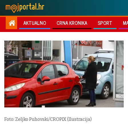
AKTUALNO
CRNA KRONIKA
SPORT
M
Foto: Zeljko Puhovski/CROPIX (Ilustracija)