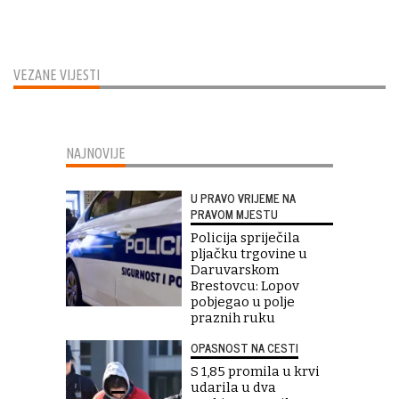
VEZANE VIJESTI
NAJNOVIJE
U PRAVO VRIJEME NA
PRAVOM MJESTU
Policija spriječila
pljačku trgovine u
Daruvarskom
Brestovcu: Lopov
pobjegao u polje
praznih ruku
OPASNOST NA CESTI
S 1,85 promila u krvi
udarila u dva