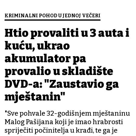
KRIMINALNI POHOD U JEDNOJ VEČERI
Htio provaliti u 3 auta i
kuću, ukrao
akumulator pa
provalio u skladište
DVD-a: "Zaustavio ga
mještanin"
"Sve pohvale 32-godišnjem mještaninu
Malog Pašijana koji je imao hrabrosti
spriječiti počinitelja u krađi, te ga je