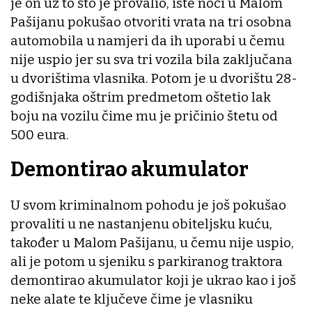
je on uz to što je provalio, iste noći u Malom
Pašijanu pokušao otvoriti vrata na tri osobna
automobila u namjeri da ih uporabi u čemu
nije uspio jer su sva tri vozila bila zaključana
u dvorištima vlasnika. Potom je u dvorištu 28-
godišnjaka oštrim predmetom oštetio lak
boju na vozilu čime mu je pričinio štetu od
500 eura.
Demontirao akumulator
U svom kriminalnom pohodu je još pokušao
provaliti u ne nastanjenu obiteljsku kuću,
također u Malom Pašijanu, u čemu nije uspio,
ali je potom u sjeniku s parkiranog traktora
demontirao akumulator koji je ukrao kao i još
neke alate te ključeve čime je vlasniku