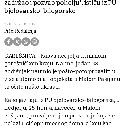
zadržao i pozvao policiju", ističu iz PU
bjelovarsko-bilogorske
27.06.2023. u 11:17
Piše: Redakcija
GAREŠNICA - Kakva nedjelja u mirnom
garešničkom kraju. Naime, jedan 38-
godišnjak naumio je pošto-poto provaliti u
više automobila i objekata u Malom Pašijanu
te očito nešto ukrasti.
Kako javljaju iz PU bjelovarsko-bilogorske, u
nedjelju, 25. lipnja, navečer, u Malom
Pašijanu, provaljeno je u prostoriju koja se
nalazi u sklopu mjesnog doma, a koju kao