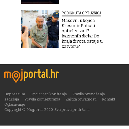
PODIGNUTA OPTUŽNICA
Masovni ubojica
Krešimir Pahoki
optužen za 13
kaznenih djela: Do
kraja života ostaje u
zatvoru?
Impressum
Opći uvjeti korištenja
Pravila prenošenja
sadržaja
Pravila komentiranja
Zaštita privatnosti
Kontakt
Oglašavanje
Copyright © Mojportal 2020. Sva prava pridržana.