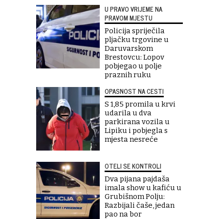
U PRAVO VRIJEME NA
PRAVOM MJESTU
Policija spriječila
pljačku trgovine u
Daruvarskom
Brestovcu: Lopov
pobjegao u polje
praznih ruku
OPASNOST NA CESTI
S 1,85 promila u krvi
udarila u dva
parkirana vozila u
Lipiku i pobjegla s
mjesta nesreće
OTELI SE KONTROLI
Dva pijana pajdaša
imala show u kafiću u
Grubišnom Polju:
Razbijali čaše, jedan
pao na bor