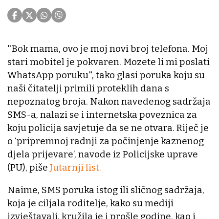
"Bok mama, ovo je moj novi broj telefona. Moj
stari mobitel je pokvaren. Mozete li mi poslati
WhatsApp poruku", tako glasi poruka koju su
naši čitatelji primili proteklih dana s
nepoznatog broja. Nakon navedenog sadržaja
SMS-a, nalazi se i internetska poveznica za
koju policija savjetuje da se ne otvara. Riječ je
o ‘pripremnoj radnji za počinjenje kaznenog
djela prijevare’, navode iz Policijske uprave
(PU), piše
Jutarnji list.
Naime, SMS poruka istog ili sličnog sadržaja,
koja je ciljala roditelje, kako su mediji
izvještavali, kružila je i prošle godine, kao i