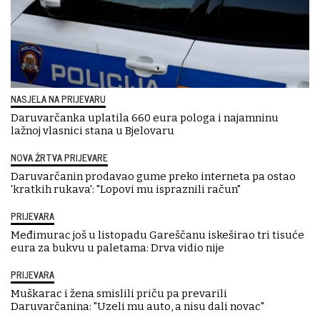
NASJELA NA PRIJEVARU
Daruvarčanka uplatila 660 eura pologa i najamninu
lažnoj vlasnici stana u Bjelovaru
NOVA ŽRTVA PRIJEVARE
Daruvarčanin prodavao gume preko interneta pa ostao
'kratkih rukava': "Lopovi mu ispraznili račun"
PRIJEVARA
Međimurac još u listopadu Gareščanu iskeširao tri tisuće
eura za bukvu u paletama: Drva vidio nije
PRIJEVARA
Muškarac i žena smislili priču pa prevarili
Daruvarčanina: "Uzeli mu auto, a nisu dali novac"