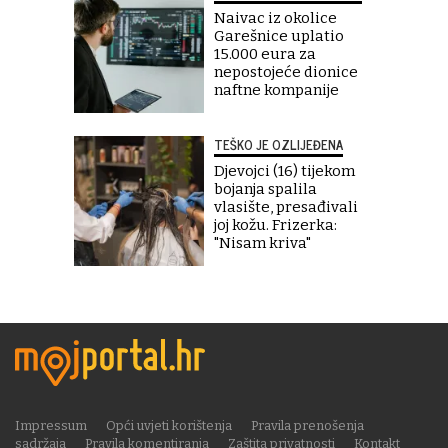
Naivac iz okolice
Garešnice uplatio
15.000 eura za
nepostojeće dionice
naftne kompanije
TEŠKO JE OZLIJEĐENA
Djevojci (16) tijekom
bojanja spalila
vlasište, presađivali
joj kožu. Frizerka:
"Nisam kriva"
Impressum
Opći uvjeti korištenja
Pravila prenošenja
sadržaja
Pravila komentiranja
Zaštita privatnosti
Kontakt