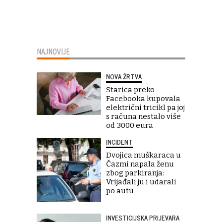
NAJNOVIJE
NOVA ŽRTVA
Starica preko
Facebooka kupovala
električni tricikl pa joj
s računa nestalo više
od 3000 eura
INCIDENT
Dvojica muškaraca u
Čazmi napala ženu
zbog parkiranja:
Vrijađali ju i udarali
po autu
INVESTICIJSKA PRIJEVARA