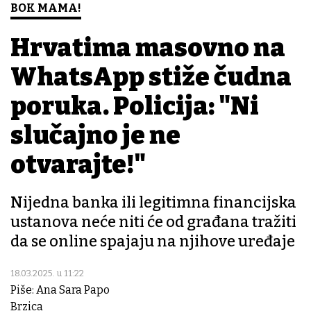
BOK MAMA!
Hrvatima masovno na
WhatsApp stiže čudna
poruka. Policija: "Ni
slučajno je ne
otvarajte!"
Nijedna banka ili legitimna financijska
ustanova neće niti će od građana tražiti
da se online spajaju na njihove uređaje
18.03.2025. u 11:22
Piše: Ana Sara Papo
Brzica