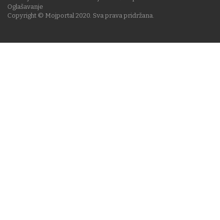
Oglašavanje
Copyright © Mojportal 2020. Sva prava pridržana.